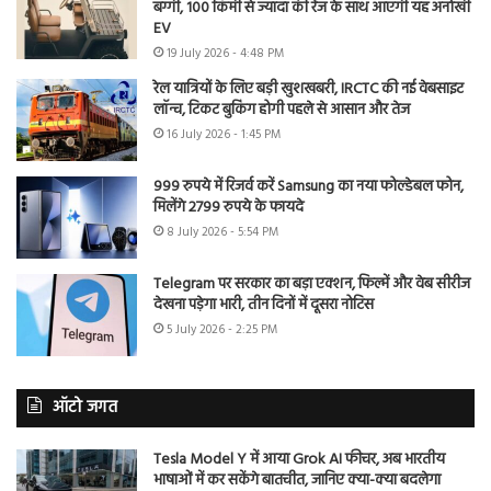
बग्गी, 100 किमी से ज्यादा की रेंज के साथ आएगी यह अनोखी
EV
19 July 2026 - 4:48 PM
रेल यात्रियों के लिए बड़ी खुशखबरी, IRCTC की नई वेबसाइट
लॉन्च, टिकट बुकिंग होगी पहले से आसान और तेज
16 July 2026 - 1:45 PM
999 रुपये में रिजर्व करें Samsung का नया फोल्डेबल फोन,
मिलेंगे 2799 रुपये के फायदे
8 July 2026 - 5:54 PM
Telegram पर सरकार का बड़ा एक्शन, फिल्में और वेब सीरीज
देखना पड़ेगा भारी, तीन दिनों में दूसरा नोटिस
5 July 2026 - 2:25 PM
ऑटो जगत
Tesla Model Y में आया Grok AI फीचर, अब भारतीय
भाषाओं में कर सकेंगे बातचीत, जानिए क्या-क्या बदलेगा