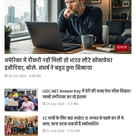
वायरल
अमेरिका में नौकरी नहीं मिली तो भारत लौटे सॉफ्टवेयर
इंजीनियर, बोले- संघर्ष ने बहुत कुछ सिखाया
29 July 2026 - 8:00 PM
UGC NET Answer Key में देरी की वजह पेपर लीक विवाद?
लाखों उम्मीदवार कर रहे इंतजार
26 July 2026 - 6:11 PM
SC छात्रों के लिए बड़ा अपडेट! 15 अगस्त से पहले कर लें ये
काम, वरना अटक सकती है स्कॉलरशिप
22 July 2026 - 11:54 AM