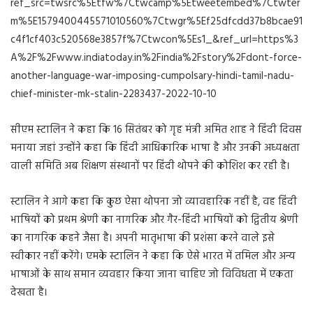
ref_src=twsrc%5Etfw%7Ctwcamp%5Etweetembed%7Ctwter
m%5E1579400445571010560%7Ctwgr%5Ef25dfcdd37b8bcae91
c4f1cf403c520568e3857f%7Ctwcon%5Es1_&ref_url=https%3
A%2F%2Fwww.indiatoday.in%2Findia%2Fstory%2Fdont-force-
another-language-war-imposing-cumpolsary-hindi-tamil-nadu-
chief-minister-mk-stalin-2283437-2022-10-10
सीएम स्टालिन ने कहा कि 16 सितंबर को गृह मंत्री अमित शाह ने हिंदी दिवस
मनाया जहां उन्होंने कहा कि हिंदी आधिकारिक भाषा है और उनकी अध्यक्षता
वाली समिति अब शिक्षण संस्थानों पर हिंदी थोपने की कोशिश कर रही है।
स्टालिन ने आगे कहा कि कुछ ऐसा थोपना जो व्यावहारिक नहीं है, वह हिंदी
भाषियों को प्रथम श्रेणी का नागरिक और गैर-हिंदी भाषियों को द्वितीय श्रेणी
का नागरिक कहने जैसा है। अपनी मातृभाषा की प्रशंसा करने वाले इसे
स्वीकार नहीं करेंगे। एमके स्टालिन ने कहा कि ऐसे भारत में तमिल और अन्य
भाषाओं के साथ समान व्यवहार किया जाना चाहिए जो विविधता में एकता
देखता है।