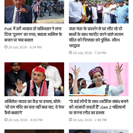
PoK में उठी आवाज तो पाकिस्तान ने लगा
जंतर मंतर के प्रदर्शन से घर लौट रहे दो
दिया ‘दुश्मन’ का ठप्पा, ख्वाजा आसिफ के
बच्चों के साथ मारपीट करने वाले सत्यम
बयान पर मचा बवाल
पंडित को गिरफ्तार करे पुलिस- सौरभ
भारद्वाज
29 July 2026 - 6:24 PM
28 July 2026 - 7:26 PM
अखिलेश यादव का केंद्र पर हमला, बोले-
“वे कई लोगों के साथ शारीरिक संबंध बनाने
‘जो राम मंदिर का चंदा नहीं बचा पाए, वे पेपर
को आजादी कहती हैं”..Gen Z महिलाओं
कैसे बचाएंगे’
पर कंगना रनौत का हमला
28 July 2026 - 4:08 PM
28 July 2026 - 2:48 PM