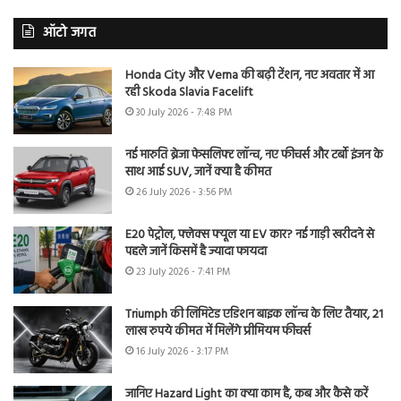
ऑटो जगत
Honda City और Verna की बढ़ी टेंशन, नए अवतार में आ
रही Skoda Slavia Facelift
30 July 2026 - 7:48 PM
नई मारुति ब्रेजा फेसलिफ्ट लॉन्च, नए फीचर्स और टर्बो इंजन के
साथ आई SUV, जानें क्या है कीमत
26 July 2026 - 3:56 PM
E20 पेट्रोल, फ्लेक्स फ्यूल या EV कार? नई गाड़ी खरीदने से
पहले जानें किसमें है ज्यादा फायदा
23 July 2026 - 7:41 PM
Triumph की लिमिटेड एडिशन बाइक लॉन्च के लिए तैयार, 21
लाख रुपये कीमत में मिलेंगे प्रीमियम फीचर्स
16 July 2026 - 3:17 PM
जानिए Hazard Light का क्या काम है, कब और कैसे करें