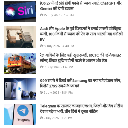
iOS 27 में नई Siri होगी पहले से ज्यादा स्मार्ट, ChatGPT और
Gemini को देगी टक्कर
25 July 2026 - 7:52 PM
Audi और Apple के पूर्व डिजाइनरों ने बनाई लग्जरी इलेक्ट्रिक
बग्गी, 100 किमी से ज्यादा की रेंज के साथ आएगी यह अनोखी
EV
19 July 2026 - 4:48 PM
रेल यात्रियों के लिए बड़ी खुशखबरी, IRCTC की नई वेबसाइट
लॉन्च, टिकट बुकिंग होगी पहले से आसान और तेज
16 July 2026 - 1:45 PM
999 रुपये में रिजर्व करें Samsung का नया फोल्डेबल फोन,
मिलेंगे 2799 रुपये के फायदे
8 July 2026 - 5:54 PM
Telegram पर सरकार का बड़ा एक्शन, फिल्में और वेब सीरीज
देखना पड़ेगा भारी, तीन दिनों में दूसरा नोटिस
5 July 2026 - 2:25 PM