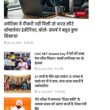
वायरल
अमेरिका में नौकरी नहीं मिली तो भारत लौटे
सॉफ्टवेयर इंजीनियर, बोले- संघर्ष ने बहुत कुछ
सिखाया
29 July 2026 - 8:00 PM
UGC NET Answer Key में देरी की वजह
पेपर लीक विवाद? लाखों उम्मीदवार कर रहे
इंतजार
26 July 2026 - 6:11 PM
SC छात्रों के लिए बड़ा अपडेट! 15 अगस्त से
पहले कर लें ये काम, वरना अटक सकती है
स्कॉलरशिप
22 July 2026 - 11:54 AM
नीट परीक्षा में सफलता “शिक्षा क्रांति” के
व्यापक प्रभाव को उजागर करती है: शिक्षा मंत्री
बैंस