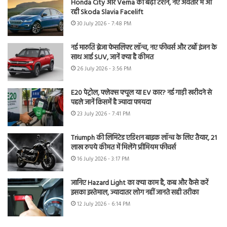
Honda City और Verna की बढ़ी टेंशन, नए अवतार में आ
रही Skoda Slavia Facelift
30 July 2026 - 7:48 PM
नई मारुति ब्रेजा फेसलिफ्ट लॉन्च, नए फीचर्स और टर्बो इंजन के
साथ आई SUV, जानें क्या है कीमत
26 July 2026 - 3:56 PM
E20 पेट्रोल, फ्लेक्स फ्यूल या EV कार? नई गाड़ी खरीदने से
पहले जानें किसमें है ज्यादा फायदा
23 July 2026 - 7:41 PM
Triumph की लिमिटेड एडिशन बाइक लॉन्च के लिए तैयार, 21
लाख रुपये कीमत में मिलेंगे प्रीमियम फीचर्स
16 July 2026 - 3:17 PM
जानिए Hazard Light का क्या काम है, कब और कैसे करें
इसका इस्तेमाल, ज्यादातर लोग नहीं जानते सही तरीका
12 July 2026 - 6:14 PM