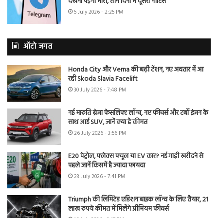
देखना पड़ेगा भारी, तीन दिनों में दूसरा नोटिस
5 July 2026 - 2:25 PM
ऑटो जगत
Honda City और Verna की बढ़ी टेंशन, नए अवतार में आ
रही Skoda Slavia Facelift
30 July 2026 - 7:48 PM
नई मारुति ब्रेजा फेसलिफ्ट लॉन्च, नए फीचर्स और टर्बो इंजन के
साथ आई SUV, जानें क्या है कीमत
26 July 2026 - 3:56 PM
E20 पेट्रोल, फ्लेक्स फ्यूल या EV कार? नई गाड़ी खरीदने से
पहले जानें किसमें है ज्यादा फायदा
23 July 2026 - 7:41 PM
Triumph की लिमिटेड एडिशन बाइक लॉन्च के लिए तैयार, 21
लाख रुपये कीमत में मिलेंगे प्रीमियम फीचर्स