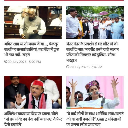
अमित शाह या तो जवाब दें या…., बेकसूर
जंतर मंतर के प्रदर्शन से घर लौट रहे दो
बच्चों पर बरसाई लाठियां, नए बिल में कुछ
बच्चों के साथ मारपीट करने वाले सत्यम
भी नया नहीं- खड़गे
पंडित को गिरफ्तार करे पुलिस- सौरभ
भारद्वाज
30 July 2026 - 5:20 PM
28 July 2026 - 7:26 PM
अखिलेश यादव का केंद्र पर हमला, बोले-
“वे कई लोगों के साथ शारीरिक संबंध बनाने
‘जो राम मंदिर का चंदा नहीं बचा पाए, वे पेपर
को आजादी कहती हैं”..Gen Z महिलाओं
कैसे बचाएंगे’
पर कंगना रनौत का हमला