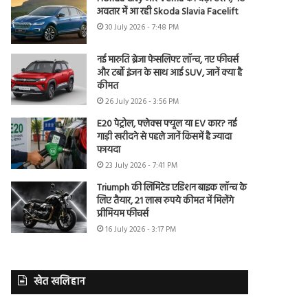
अवतार में आ रही Skoda Slavia Facelift
30 July 2026 - 7:48 PM
नई मारुति ब्रेजा फेसलिफ्ट लॉन्च, नए फीचर्स
और टर्बो इंजन के साथ आई SUV, जानें क्या है
कीमत
26 July 2026 - 3:56 PM
E20 पेट्रोल, फ्लेक्स फ्यूल या EV कार? नई
गाड़ी खरीदने से पहले जानें किसमें है ज्यादा
फायदा
23 July 2026 - 7:41 PM
Triumph की लिमिटेड एडिशन बाइक लॉन्च के
लिए तैयार, 21 लाख रुपये कीमत में मिलेंगे
प्रीमियम फीचर्स
16 July 2026 - 3:17 PM
खेत खलिहान