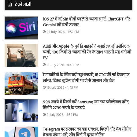
टेक्नोलॉजी
iOS 27 में नई Siri होगी पहले से ज्यादा स्मार्ट, ChatGPT और
Gemini को देगी टक्कर
25 July 2026 - 7:52 PM
Audi और Apple के पूर्व डिजाइनरों ने बनाई लग्जरी इलेक्ट्रिक
बग्गी, 100 किमी से ज्यादा की रेंज के साथ आएगी यह अनोखी
EV
19 July 2026 - 4:48 PM
रेल यात्रियों के लिए बड़ी खुशखबरी, IRCTC की नई वेबसाइट
लॉन्च, टिकट बुकिंग होगी पहले से आसान और तेज
16 July 2026 - 1:45 PM
999 रुपये में रिजर्व करें Samsung का नया फोल्डेबल फोन,
मिलेंगे 2799 रुपये के फायदे
8 July 2026 - 5:54 PM
Telegram पर सरकार का बड़ा एक्शन, फिल्में और वेब सीरीज
देखना पड़ेगा भारी, तीन दिनों में दूसरा नोटिस