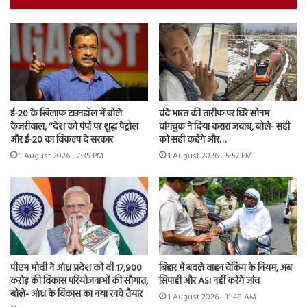
ई-20 के खिलाफ टाउनहॉल में बोले
वंदे भारत की तारीफ पर घिरे सोनम
केजरीवाल, ‘‘देश को पंपों पर शुद्ध पेट्रोल
वांगचुक ने दिया करारा जवाब, बोले- सही
और ई-20 का विकल्प दे सरकार
को सही कहेंगे और…
1 August 2026 - 7:35 PM
1 August 2026 - 5:57 PM
पीएम मोदी ने आंध्र प्रदेश को दी 17,900
बिहार में बदले वाहन चेकिंग के नियम, अब
करोड़ की विकास परियोजनाओं की सौगात,
सिपाही और ASI नहीं करेंगे जांच
बोले- आंध्र के विकास का नया रनवे तैयार
1 August 2026 - 11:48 AM