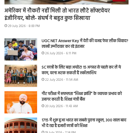
अमेरिका में नौकरी नहीं मिली तो भारत लौटे सॉफ्टवेयर
इंजीनियर, बोले- संघर्ष ने बहुत कुछ सिखाया
29 July 2026 - 8:00 PM
UGC NET Answer Key में देरी की वजह पेपर लीक विवाद?
लाखों उम्मीदवार कर रहे इंतजार
26 July 2026 - 6:11 PM
SC छात्रों के लिए बड़ा अपडेट! 15 अगस्त से पहले कर लें ये
काम, वरना अटक सकती है स्कॉलरशिप
22 July 2026 - 11:54 AM
नीट परीक्षा में सफलता “शिक्षा क्रांति” के व्यापक प्रभाव को
उजागर करती है: शिक्षा मंत्री बैंस
20 July 2026 - 11:43 AM
1715 में शुरू हुआ भारत का सबसे पुराना स्कूल, 300 साल बाद
भी दे रहा है हजारों छात्रों को शिक्षा
19 July 2026 - 7:14 PM