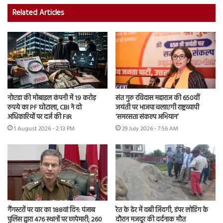
Related Articles
नोएडा की मोबाइल कंपनी में 19 करोड़
संत गुरु रविदास महाराज की 650वीं
रुपये का PF घोटाला, CBI ने दो
जयंती पर भाजपा चलाएगी राष्ट्रव्यापी
अधिकारियों पर दर्ज की FIR
‘समरसता संकल्प अभियान’
1 August 2026 - 2:13 PM
29 July 2026 - 7:56 AM
गैंगस्टरों पर वार का 188वां दिन: पंजाब
रेत के ढेर में दबी जिंदगी, डंपर लोडिंग के
पुलिस द्वारा 476 स्थानों पर छापेमारी; 260
दौरान मजदूर की दर्दनाक मौत