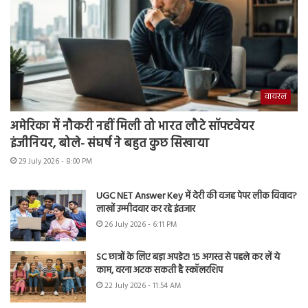
वायरल
अमेरिका में नौकरी नहीं मिली तो भारत लौटे सॉफ्टवेयर
इंजीनियर, बोले- संघर्ष ने बहुत कुछ सिखाया
29 July 2026 - 8:00 PM
UGC NET Answer Key में देरी की वजह पेपर लीक विवाद?
लाखों उम्मीदवार कर रहे इंतजार
26 July 2026 - 6:11 PM
SC छात्रों के लिए बड़ा अपडेट! 15 अगस्त से पहले कर लें ये
काम, वरना अटक सकती है स्कॉलरशिप
22 July 2026 - 11:54 AM