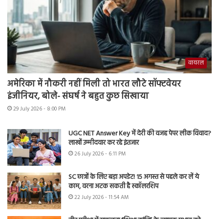
वायरल
अमेरिका में नौकरी नहीं मिली तो भारत लौटे सॉफ्टवेयर
इंजीनियर, बोले- संघर्ष ने बहुत कुछ सिखाया
29 July 2026 - 8:00 PM
UGC NET Answer Key में देरी की वजह पेपर लीक विवाद?
लाखों उम्मीदवार कर रहे इंतजार
26 July 2026 - 6:11 PM
SC छात्रों के लिए बड़ा अपडेट! 15 अगस्त से पहले कर लें ये
काम, वरना अटक सकती है स्कॉलरशिप
22 July 2026 - 11:54 AM