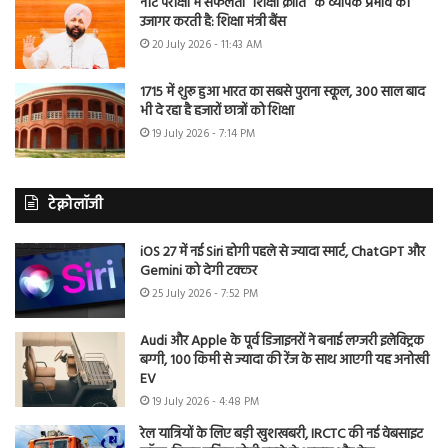
नीट परीक्षा में सफलता “शिक्षा क्रांति” के व्यापक प्रभाव को
उजागर करती है: शिक्षा मंत्री बैंस
20 July 2026 - 11:43 AM
1715 में शुरू हुआ भारत का सबसे पुराना स्कूल, 300 साल बाद
भी दे रहा है हजारों छात्रों को शिक्षा
19 July 2026 - 7:14 PM
टेक्नोलॉजी
iOS 27 में नई Siri होगी पहले से ज्यादा स्मार्ट, ChatGPT और
Gemini को देगी टक्कर
25 July 2026 - 7:52 PM
Audi और Apple के पूर्व डिजाइनरों ने बनाई लग्जरी इलेक्ट्रिक
बग्गी, 100 किमी से ज्यादा की रेंज के साथ आएगी यह अनोखी
EV
19 July 2026 - 4:48 PM
रेल यात्रियों के लिए बड़ी खुशखबरी, IRCTC की नई वेबसाइट