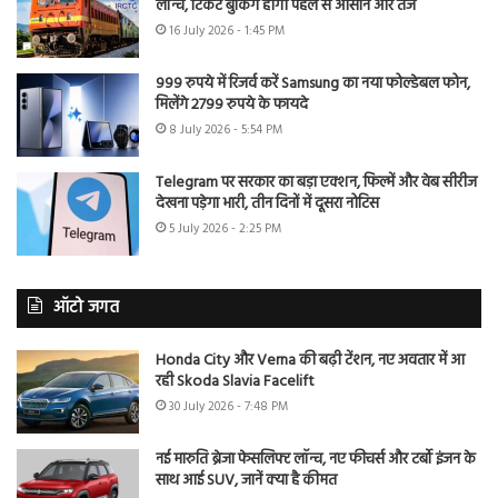
लॉन्च, टिकट बुकिंग होगी पहले से आसान और तेज
16 July 2026 - 1:45 PM
999 रुपये में रिजर्व करें Samsung का नया फोल्डेबल फोन,
मिलेंगे 2799 रुपये के फायदे
8 July 2026 - 5:54 PM
Telegram पर सरकार का बड़ा एक्शन, फिल्में और वेब सीरीज
देखना पड़ेगा भारी, तीन दिनों में दूसरा नोटिस
5 July 2026 - 2:25 PM
ऑटो जगत
Honda City और Verna की बढ़ी टेंशन, नए अवतार में आ
रही Skoda Slavia Facelift
30 July 2026 - 7:48 PM
नई मारुति ब्रेजा फेसलिफ्ट लॉन्च, नए फीचर्स और टर्बो इंजन के
साथ आई SUV, जानें क्या है कीमत