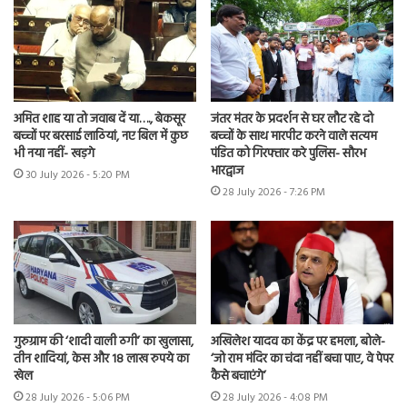
अमित शाह या तो जवाब दें या…., बेकसूर
जंतर मंतर के प्रदर्शन से घर लौट रहे दो
बच्चों पर बरसाई लाठियां, नए बिल में कुछ
बच्चों के साथ मारपीट करने वाले सत्यम
भी नया नहीं- खड़गे
पंडित को गिरफ्तार करे पुलिस- सौरभ
भारद्वाज
30 July 2026 - 5:20 PM
28 July 2026 - 7:26 PM
गुरुग्राम की ‘शादी वाली ठगी’ का खुलासा,
अखिलेश यादव का केंद्र पर हमला, बोले-
तीन शादियां, केस और 18 लाख रुपये का
‘जो राम मंदिर का चंदा नहीं बचा पाए, वे पेपर
खेल
कैसे बचाएंगे’
28 July 2026 - 5:06 PM
28 July 2026 - 4:08 PM