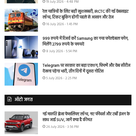
19 July 2026 - 4:48 PM
रेल यात्रियों के लिए बड़ी खुशखबरी, IRCTC की नई वेबसाइट
लॉन्च, टिकट बुकिंग होगी पहले से आसान और तेज
16 July 2026 - 1:45 PM
999 रुपये में रिजर्व करें Samsung का नया फोल्डेबल फोन,
मिलेंगे 2799 रुपये के फायदे
8 July 2026 - 5:54 PM
Telegram पर सरकार का बड़ा एक्शन, फिल्में और वेब सीरीज
देखना पड़ेगा भारी, तीन दिनों में दूसरा नोटिस
5 July 2026 - 2:25 PM
ऑटो जगत
नई मारुति ब्रेजा फेसलिफ्ट लॉन्च, नए फीचर्स और टर्बो इंजन के
साथ आई SUV, जानें क्या है कीमत
26 July 2026 - 3:56 PM