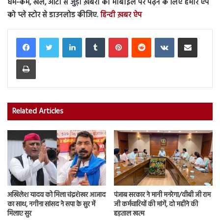
धर्म-कर्म, खेल, ऑटो से जुड़ी ख़बरों को मोबाइल पर पढ़ने के लिए हमारे ऐप
को प्ले स्टोर से डाउनलोड कीजिए.
हिन्दी ख़बर ऐप
LinkedIn
Tumblr
Pinterest
Reddit
VKontakte
Share via Email
Print
Related Articles
अखिलेश यादव को मिला चंद्रशेखर आजाद
पंजाब सरकार ने मानी मनरेगा/वीबी जी राम
का साथ, नगीना सांसद ने सपा के सुर में
जी कर्मचारियों की मांगें, दो महीने की
मिलाए सुर
हड़ताल खत्म