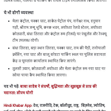
विभिन्न रास्तों, गलियों व पार्किंग का रीयल टाइम एनालिसिस किया जाएगा।
ये भी होगी व्यवस्था
मेला कंट्रोल, पक्का घाट, साकेत पेट्रोल पंप, नागेश्वर नाथ, हनुमान
गढ़ी, श्रीराम जन्मू भूमि, कनक भवन, अयोध्या रेलवे स्टेशन, अयोध्या
कोतवारी, बंधा तिराहा और कंट्रोल रूम (रिजर्व) पर एंबुलेंस और रेस्क्यू
टीम उपलब्ध रहेगी।
बंधा तिराहा, बड़ा स्थान तिराहा, पक्का घाट, राम की पैड़ी, रानोपाली
क्रॉसिंग, नया घाट और बालू बरेहटा पार्किंग स्थल पर पुलिस सहायता
केंद्र व पूछतांछ कार्यालय स्थापित किए जाएंगे।
तुलसी उद्यान, कोतवाली अयोध्या और मेला कंट्रोल रूम नया घाट पर
खोया पाया कैंप स्थापित किया जाएगा।
यह भी पढ़ें:
बाबा साहेब ने संघर्षों, बुद्धिमत्ता और सूझबूझ से प्राप्त की
महानता: सीएम योगी
Hindi Khabar App:
देश, राजनीति, टेक, बॉलीवुड, राष्ट्र, बिज़नेस, ज्योतिष,