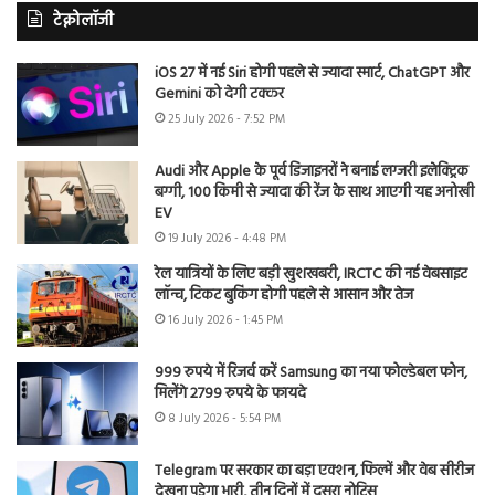
टेक्नोलॉजी
iOS 27 में नई Siri होगी पहले से ज्यादा स्मार्ट, ChatGPT और
Gemini को देगी टक्कर
25 July 2026 - 7:52 PM
Audi और Apple के पूर्व डिजाइनरों ने बनाई लग्जरी इलेक्ट्रिक
बग्गी, 100 किमी से ज्यादा की रेंज के साथ आएगी यह अनोखी
EV
19 July 2026 - 4:48 PM
रेल यात्रियों के लिए बड़ी खुशखबरी, IRCTC की नई वेबसाइट
लॉन्च, टिकट बुकिंग होगी पहले से आसान और तेज
16 July 2026 - 1:45 PM
999 रुपये में रिजर्व करें Samsung का नया फोल्डेबल फोन,
मिलेंगे 2799 रुपये के फायदे
8 July 2026 - 5:54 PM
Telegram पर सरकार का बड़ा एक्शन, फिल्में और वेब सीरीज
देखना पड़ेगा भारी, तीन दिनों में दूसरा नोटिस