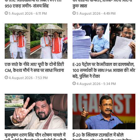
के लिए आदिवासियों से जबरन छीन ली
का वीडियो वायरल, लिखा- जल्द आएगा
950 एकड़ जमीन- संजय सिंह
कुछ खास
5 August 2026 - 6:11 PM
5 August 2026 - 4:49 PM
एक छाते के नीचे आए यूपी के दोनों डिप्टी
E-20 पेट्रोल पर केजरीवाल का हल्लाबोल,
CM, केशव मौर्य ने सपा पर साधा निशाना
100 समर्थकों के साथ PM आवास की ओर
बढ़े, पुलिस ने रोका
4 August 2026 - 7:53 PM
4 August 2026 - 5:34 PM
बृजभूषण शरण सिंह यौन शोषण मामले में
ई-20 के खिलाफ टाउनहॉल में बोले