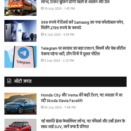
लॉन्च, टिकट बुकिंग होगी पहले से आसान और तेज
16 July 2026 - 1:45 PM
999 रुपये में रिजर्व करें Samsung का नया फोल्डेबल फोन,
मिलेंगे 2799 रुपये के फायदे
8 July 2026 - 5:54 PM
Telegram पर सरकार का बड़ा एक्शन, फिल्में और वेब सीरीज
देखना पड़ेगा भारी, तीन दिनों में दूसरा नोटिस
5 July 2026 - 2:25 PM
ऑटो जगत
Honda City और Verna की बढ़ी टेंशन, नए अवतार में आ
रही Skoda Slavia Facelift
30 July 2026 - 7:48 PM
नई मारुति ब्रेजा फेसलिफ्ट लॉन्च, नए फीचर्स और टर्बो इंजन के
साथ आई SUV, जानें क्या है कीमत