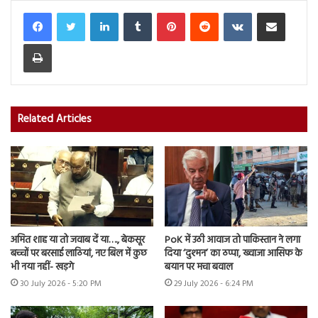
LinkedIn
Tumblr
Pinterest
Reddit
VKontakte
Share via Email
Print
Related Articles
अमित शाह या तो जवाब दें या…., बेकसूर
PoK में उठी आवाज तो पाकिस्तान ने लगा
बच्चों पर बरसाई लाठियां, नए बिल में कुछ
दिया ‘दुश्मन’ का ठप्पा, ख्वाजा आसिफ के
भी नया नहीं- खड़गे
बयान पर मचा बवाल
30 July 2026 - 5:20 PM
29 July 2026 - 6:24 PM