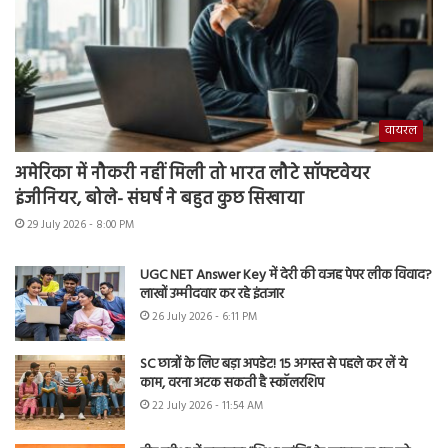
वायरल
अमेरिका में नौकरी नहीं मिली तो भारत लौटे सॉफ्टवेयर
इंजीनियर, बोले- संघर्ष ने बहुत कुछ सिखाया
29 July 2026 - 8:00 PM
UGC NET Answer Key में देरी की वजह पेपर लीक विवाद?
लाखों उम्मीदवार कर रहे इंतजार
26 July 2026 - 6:11 PM
SC छात्रों के लिए बड़ा अपडेट! 15 अगस्त से पहले कर लें ये
काम, वरना अटक सकती है स्कॉलरशिप
22 July 2026 - 11:54 AM