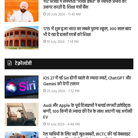
नीट परीक्षा में सफलता “शिक्षा क्रांति” के व्यापक प्रभाव को
उजागर करती है: शिक्षा मंत्री बैंस
20 July 2026 - 11:43 AM
1715 में शुरू हुआ भारत का सबसे पुराना स्कूल, 300 साल बाद
भी दे रहा है हजारों छात्रों को शिक्षा
19 July 2026 - 7:14 PM
टेक्नोलॉजी
iOS 27 में नई Siri होगी पहले से ज्यादा स्मार्ट, ChatGPT और
Gemini को देगी टक्कर
25 July 2026 - 7:52 PM
Audi और Apple के पूर्व डिजाइनरों ने बनाई लग्जरी इलेक्ट्रिक
बग्गी, 100 किमी से ज्यादा की रेंज के साथ आएगी यह अनोखी
EV
19 July 2026 - 4:48 PM
रेल यात्रियों के लिए बड़ी खुशखबरी, IRCTC की नई वेबसाइट