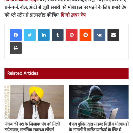
Hindi Khabar App:
देश, राजनीति, टेक, बॉलीवुड, राष्ट्र, बिज़नेस, ज्योतिष,
धर्म-कर्म, खेल, ऑटो से जुड़ी ख़बरों को मोबाइल पर पढ़ने के लिए हमारे ऐप
को प्ले स्टोर से डाउनलोड कीजिए.
हिन्दी ख़बर ऐप
LinkedIn
Tumblr
Pinterest
Reddit
VKontakte
Share via Email
Print
Related Articles
पंजाब की नशे के खिलाफ जंग को मिली
पंजाब पुलिस द्वारा साइबर वित्तीय धोखाधड़ी
नई ताकत, मानसिक स्वास्थ्य लीडर्स
के मामलों में त्वरित कार्रवाई के लिए ई-