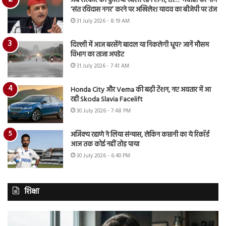
जब सरकार की कुर्सियां खाली रहने लगीं, तो…’ भदोही का नाम
‘संत रविदास नगर’ करने पर अखिलेश यादव का बीजेपी पर तंज
31 July 2026 - 8:19 AM
दिल्ली में आज बरसेंगे बादल या निकलेगी धूप? जानें मौसम
विभाग का ताजा अपडेट
31 July 2026 - 7:41 AM
Honda City और Verna की बढ़ी टेंशन, नए अवतार में आ
रही Skoda Slavia Facelift
30 July 2026 - 7:48 PM
अजिंक्य रहाणे ने लिया संन्यास, लेकिन कप्तानी का ये रिकॉर्ड
आज तक कोई नहीं तोड़ पाया
30 July 2026 - 6:40 PM
शिक्षा