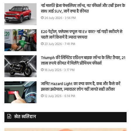
नई मारुति ब्रेजा फेसलिफ्ट लॉन्च, नए फीचर्स और टर्बो इंजन के
साथ आई SUV, जानें क्या है कीमत
26 July 2026 - 3:56 PM
E20 पेट्रोल, फ्लेक्स फ्यूल या EV कार? नई गाड़ी खरीदने से
पहले जानें किसमें है ज्यादा फायदा
23 July 2026 - 7:41 PM
Triumph की लिमिटेड एडिशन बाइक लॉन्च के लिए तैयार, 21
लाख रुपये कीमत में मिलेंगे प्रीमियम फीचर्स
16 July 2026 - 3:17 PM
जानिए Hazard Light का क्या काम है, कब और कैसे करें
इसका इस्तेमाल, ज्यादातर लोग नहीं जानते सही तरीका
12 July 2026 - 6:14 PM
खेत खलिहान