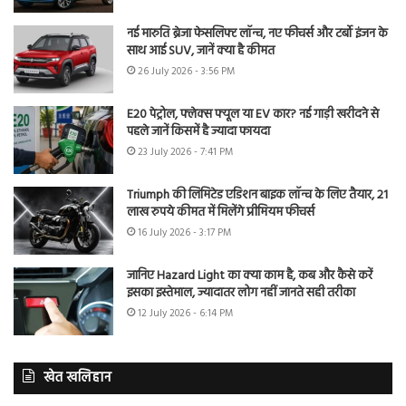
नई मारुति ब्रेजा फेसलिफ्ट लॉन्च, नए फीचर्स और टर्बो इंजन के
साथ आई SUV, जानें क्या है कीमत
26 July 2026 - 3:56 PM
E20 पेट्रोल, फ्लेक्स फ्यूल या EV कार? नई गाड़ी खरीदने से
पहले जानें किसमें है ज्यादा फायदा
23 July 2026 - 7:41 PM
Triumph की लिमिटेड एडिशन बाइक लॉन्च के लिए तैयार, 21
लाख रुपये कीमत में मिलेंगे प्रीमियम फीचर्स
16 July 2026 - 3:17 PM
जानिए Hazard Light का क्या काम है, कब और कैसे करें
इसका इस्तेमाल, ज्यादातर लोग नहीं जानते सही तरीका
12 July 2026 - 6:14 PM
खेत खलिहान