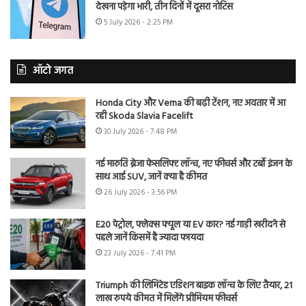
देखना पड़ेगा भारी, तीन दिनों में दूसरा नोटिस
5 July 2026 - 2:25 PM
ऑटो जगत
Honda City और Verna की बढ़ी टेंशन, नए अवतार में आ
रही Skoda Slavia Facelift
30 July 2026 - 7:48 PM
नई मारुति ब्रेजा फेसलिफ्ट लॉन्च, नए फीचर्स और टर्बो इंजन के
साथ आई SUV, जानें क्या है कीमत
26 July 2026 - 3:56 PM
E20 पेट्रोल, फ्लेक्स फ्यूल या EV कार? नई गाड़ी खरीदने से
पहले जानें किसमें है ज्यादा फायदा
23 July 2026 - 7:41 PM
Triumph की लिमिटेड एडिशन बाइक लॉन्च के लिए तैयार, 21
लाख रुपये कीमत में मिलेंगे प्रीमियम फीचर्स