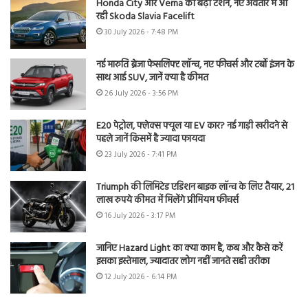
Honda City और Verna की बढ़ी टेंशन, नए अवतार में आ
रही Skoda Slavia Facelift
30 July 2026 - 7:48 PM
नई मारुति ब्रेजा फेसलिफ्ट लॉन्च, नए फीचर्स और टर्बो इंजन के
साथ आई SUV, जानें क्या है कीमत
26 July 2026 - 3:56 PM
E20 पेट्रोल, फ्लेक्स फ्यूल या EV कार? नई गाड़ी खरीदने से
पहले जानें किसमें है ज्यादा फायदा
23 July 2026 - 7:41 PM
Triumph की लिमिटेड एडिशन बाइक लॉन्च के लिए तैयार, 21
लाख रुपये कीमत में मिलेंगे प्रीमियम फीचर्स
16 July 2026 - 3:17 PM
जानिए Hazard Light का क्या काम है, कब और कैसे करें
इसका इस्तेमाल, ज्यादातर लोग नहीं जानते सही तरीका
12 July 2026 - 6:14 PM