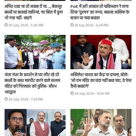
अमित शाह या तो जवाब दें या…., बेकसूर
PoK में उठी आवाज तो पाकिस्तान ने लगा
बच्चों पर बरसाई लाठियां, नए बिल में कुछ
दिया ‘दुश्मन’ का ठप्पा, ख्वाजा आसिफ के
भी नया नहीं- खड़गे
बयान पर मचा बवाल
30 July 2026 - 5:20 PM
29 July 2026 - 6:24 PM
जंतर मंतर के प्रदर्शन से घर लौट रहे दो
अखिलेश यादव का केंद्र पर हमला, बोले-
बच्चों के साथ मारपीट करने वाले सत्यम
‘जो राम मंदिर का चंदा नहीं बचा पाए, वे पेपर
पंडित को गिरफ्तार करे पुलिस- सौरभ
कैसे बचाएंगे’
भारद्वाज
28 July 2026 - 4:08 PM
28 July 2026 - 7:26 PM