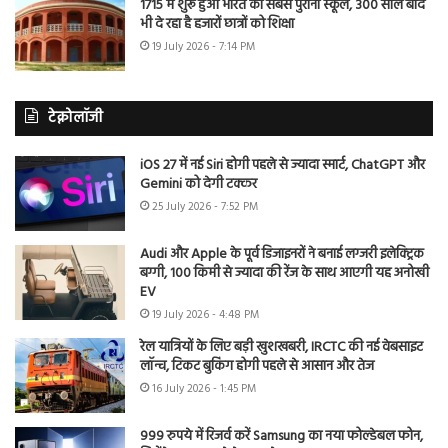
1715 में शुरू हुआ भारत का सबसे पुराना स्कूल, 300 साल बाद
भी दे रहा है हजारों छात्रों को शिक्षा
19 July 2026 - 7:14 PM
टेक्नोलॉजी
iOS 27 में नई Siri होगी पहले से ज्यादा स्मार्ट, ChatGPT और
Gemini को देगी टक्कर
25 July 2026 - 7:52 PM
Audi और Apple के पूर्व डिजाइनरों ने बनाई लग्जरी इलेक्ट्रिक
बग्गी, 100 किमी से ज्यादा की रेंज के साथ आएगी यह अनोखी
EV
19 July 2026 - 4:48 PM
रेल यात्रियों के लिए बड़ी खुशखबरी, IRCTC की नई वेबसाइट
लॉन्च, टिकट बुकिंग होगी पहले से आसान और तेज
16 July 2026 - 1:45 PM
999 रुपये में रिजर्व करें Samsung का नया फोल्डेबल फोन,