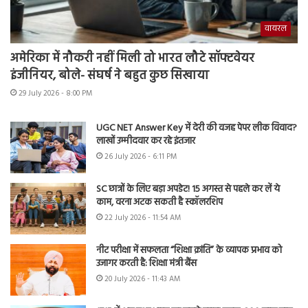
वायरल
अमेरिका में नौकरी नहीं मिली तो भारत लौटे सॉफ्टवेयर
इंजीनियर, बोले- संघर्ष ने बहुत कुछ सिखाया
29 July 2026 - 8:00 PM
UGC NET Answer Key में देरी की वजह पेपर लीक विवाद?
लाखों उम्मीदवार कर रहे इंतजार
26 July 2026 - 6:11 PM
SC छात्रों के लिए बड़ा अपडेट! 15 अगस्त से पहले कर लें ये
काम, वरना अटक सकती है स्कॉलरशिप
22 July 2026 - 11:54 AM
नीट परीक्षा में सफलता “शिक्षा क्रांति” के व्यापक प्रभाव को
उजागर करती है: शिक्षा मंत्री बैंस
20 July 2026 - 11:43 AM