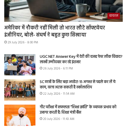
वायरल
अमेरिका में नौकरी नहीं मिली तो भारत लौटे सॉफ्टवेयर
इंजीनियर, बोले- संघर्ष ने बहुत कुछ सिखाया
29 July 2026 - 8:00 PM
UGC NET Answer Key में देरी की वजह पेपर लीक विवाद?
लाखों उम्मीदवार कर रहे इंतजार
26 July 2026 - 6:11 PM
SC छात्रों के लिए बड़ा अपडेट! 15 अगस्त से पहले कर लें ये
काम, वरना अटक सकती है स्कॉलरशिप
22 July 2026 - 11:54 AM
नीट परीक्षा में सफलता “शिक्षा क्रांति” के व्यापक प्रभाव को
उजागर करती है: शिक्षा मंत्री बैंस
20 July 2026 - 11:43 AM