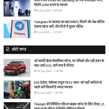
999 रुपये में रिजर्व करें Samsung का नया फोल्डेबल फोन,
मिलेंगे 2799 रुपये के फायदे
8 July 2026 - 5:54 PM
Telegram पर सरकार का बड़ा एक्शन, फिल्में और वेब सीरीज
देखना पड़ेगा भारी, तीन दिनों में दूसरा नोटिस
5 July 2026 - 2:25 PM
ऑटो जगत
नई मारुति ब्रेजा फेसलिफ्ट लॉन्च, नए फीचर्स और टर्बो इंजन के
साथ आई SUV, जानें क्या है कीमत
26 July 2026 - 3:56 PM
E20 पेट्रोल, फ्लेक्स फ्यूल या EV कार? नई गाड़ी खरीदने से
पहले जानें किसमें है ज्यादा फायदा
23 July 2026 - 7:41 PM
Triumph की लिमिटेड एडिशन बाइक लॉन्च के लिए तैयार, 21