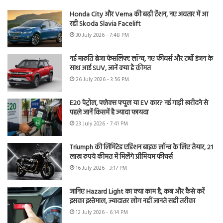
Honda City और Verna की बढ़ी टेंशन, नए अवतार में आ
रही Skoda Slavia Facelift
30 July 2026 - 7:48 PM
नई मारुति ब्रेजा फेसलिफ्ट लॉन्च, नए फीचर्स और टर्बो इंजन के
साथ आई SUV, जानें क्या है कीमत
26 July 2026 - 3:56 PM
E20 पेट्रोल, फ्लेक्स फ्यूल या EV कार? नई गाड़ी खरीदने से
पहले जानें किसमें है ज्यादा फायदा
23 July 2026 - 7:41 PM
Triumph की लिमिटेड एडिशन बाइक लॉन्च के लिए तैयार, 21
लाख रुपये कीमत में मिलेंगे प्रीमियम फीचर्स
16 July 2026 - 3:17 PM
जानिए Hazard Light का क्या काम है, कब और कैसे करें
इसका इस्तेमाल, ज्यादातर लोग नहीं जानते सही तरीका
12 July 2026 - 6:14 PM