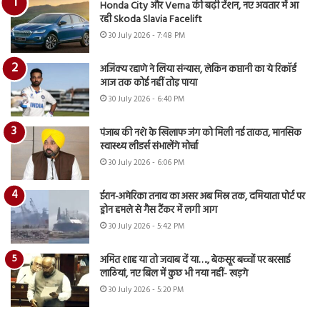
Honda City और Verna की बढ़ी टेंशन, नए अवतार में आ
रही Skoda Slavia Facelift
30 July 2026 - 7:48 PM
अजिंक्य रहाणे ने लिया संन्यास, लेकिन कप्तानी का ये रिकॉर्ड
आज तक कोई नहीं तोड़ पाया
30 July 2026 - 6:40 PM
पंजाब की नशे के खिलाफ जंग को मिली नई ताकत, मानसिक
स्वास्थ्य लीडर्स संभालेंगे मोर्चा
30 July 2026 - 6:06 PM
ईरान-अमेरिका तनाव का असर अब मिस्र तक, दमियाता पोर्ट पर
ड्रोन हमले से गैस टैंकर में लगी आग
30 July 2026 - 5:42 PM
अमित शाह या तो जवाब दें या…., बेकसूर बच्चों पर बरसाई
लाठियां, नए बिल में कुछ भी नया नहीं- खड़गे
30 July 2026 - 5:20 PM