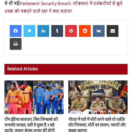
ये भी पढ़ें:
Parliament Security Breach: लोकसभा में दर्शकदीर्घा से कूदे
शख्स को पकड़ने वाले MP ने क्या बताया
LinkedIn
Tumblr
Pinterest
Reddit
VKontakte
Share via Email
Print
Related Articles
टीम इंडिया सावधान, जिस जिम्बाब्वे को
नोएडा में घरों में चोरी करने वाले दो शातिर
कमजोर समझा, वही दे चुका है 3 बड़े
चोर गिरफ्तार, चोरी का सामान, नकदी और
झटके, कप्तान श्रेयस अय्यर की होगी
बाइक बरामद