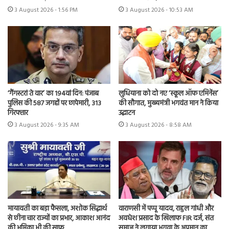
3 August 2026 - 1:56 PM
3 August 2026 - 10:53 AM
‘गैंगस्टरां ते वार’ का 194वां दिन: पंजाब
लुधियाना को दो नए ‘स्कूल ऑफ एमिनेंस’
पुलिस की 587 जगहों पर छापेमारी, 313
की सौगात, मुख्यमंत्री भगवंत मान ने किया
गिरफ्तार
उद्घाटन
3 August 2026 - 9:35 AM
3 August 2026 - 8:58 AM
मायावती का बड़ा फैसला, अशोक सिद्धार्थ
वाराणसी में पप्पू यादव, राहुल गांधी और
से छीना चार राज्यों का प्रभार, आकाश आनंद
अवधेश प्रसाद के खिलाफ FIR दर्ज, संत
की भूमिका भी की साफ
समाज ने लगाया भगवा के अपमान का