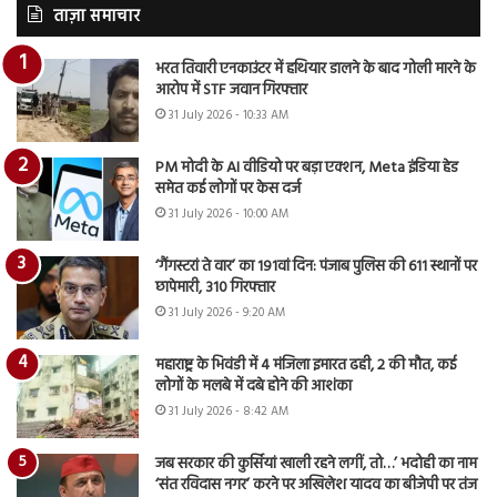
ताज़ा समाचार
भरत तिवारी एनकाउंटर में हथियार डालने के बाद गोली मारने के
आरोप में STF जवान गिरफ्तार
31 July 2026 - 10:33 AM
PM मोदी के AI वीडियो पर बड़ा एक्शन, Meta इंडिया हेड
समेत कई लोगों पर केस दर्ज
31 July 2026 - 10:00 AM
‘गैंगस्टरां ते वार’ का 191वां दिन: पंजाब पुलिस की 611 स्थानों पर
छापेमारी, 310 गिरफ्तार
31 July 2026 - 9:20 AM
महाराष्ट्र के भिवंडी में 4 मंजिला इमारत ढही, 2 की मौत, कई
लोगों के मलबे में दबे होने की आशंका
31 July 2026 - 8:42 AM
जब सरकार की कुर्सियां खाली रहने लगीं, तो…’ भदोही का नाम
‘संत रविदास नगर’ करने पर अखिलेश यादव का बीजेपी पर तंज