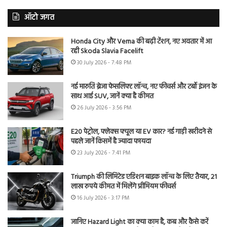
ऑटो जगत
Honda City और Verna की बढ़ी टेंशन, नए अवतार में आ
रही Skoda Slavia Facelift
30 July 2026 - 7:48 PM
नई मारुति ब्रेजा फेसलिफ्ट लॉन्च, नए फीचर्स और टर्बो इंजन के
साथ आई SUV, जानें क्या है कीमत
26 July 2026 - 3:56 PM
E20 पेट्रोल, फ्लेक्स फ्यूल या EV कार? नई गाड़ी खरीदने से
पहले जानें किसमें है ज्यादा फायदा
23 July 2026 - 7:41 PM
Triumph की लिमिटेड एडिशन बाइक लॉन्च के लिए तैयार, 21
लाख रुपये कीमत में मिलेंगे प्रीमियम फीचर्स
16 July 2026 - 3:17 PM
जानिए Hazard Light का क्या काम है, कब और कैसे करें