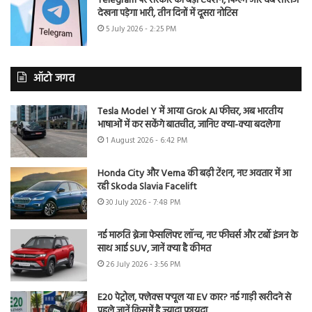
Telegram पर सरकार का बड़ा एक्शन, फिल्में और वेब सीरीज
देखना पड़ेगा भारी, तीन दिनों में दूसरा नोटिस
5 July 2026 - 2:25 PM
ऑटो जगत
Tesla Model Y में आया Grok AI फीचर, अब भारतीय
भाषाओं में कर सकेंगे बातचीत, जानिए क्या-क्या बदलेगा
1 August 2026 - 6:42 PM
Honda City और Verna की बढ़ी टेंशन, नए अवतार में आ
रही Skoda Slavia Facelift
30 July 2026 - 7:48 PM
नई मारुति ब्रेजा फेसलिफ्ट लॉन्च, नए फीचर्स और टर्बो इंजन के
साथ आई SUV, जानें क्या है कीमत
26 July 2026 - 3:56 PM
E20 पेट्रोल, फ्लेक्स फ्यूल या EV कार? नई गाड़ी खरीदने से
पहले जानें किसमें है ज्यादा फायदा