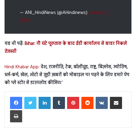
— ANI_HindiNews (@AHindinews)
January 31,
2024
यह भी पढ़ें:
Bihar: नौ घंटे पूछताछ के बाद ईडी कार्यालय से बाहर निकले
तेजस्वी
Hindi Khabar App:
देश, राजनीति, टेक, बॉलीवुड, राष्ट्र, बिज़नेस, ज्योतिष,
धर्म-कर्म, खेल, ऑटो से जुड़ी ख़बरों को मोबाइल पर पढ़ने के लिए हमारे ऐप
को प्ले स्टोर से डाउनलोड कीजिए।
”
LinkedIn
Tumblr
Pinterest
Reddit
VKontakte
Share via Email
Print