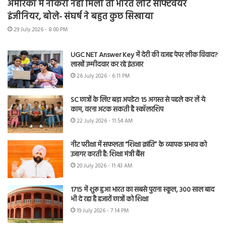
अमेरिका में नौकरी नहीं मिली तो भारत लौटे सॉफ्टवेयर
इंजीनियर, बोले- संघर्ष ने बहुत कुछ सिखाया
29 July 2026 - 8:00 PM
UGC NET Answer Key में देरी की वजह पेपर लीक विवाद?
लाखों उम्मीदवार कर रहे इंतजार
26 July 2026 - 6:11 PM
SC छात्रों के लिए बड़ा अपडेट! 15 अगस्त से पहले कर लें ये
काम, वरना अटक सकती है स्कॉलरशिप
22 July 2026 - 11:54 AM
नीट परीक्षा में सफलता “शिक्षा क्रांति” के व्यापक प्रभाव को
उजागर करती है: शिक्षा मंत्री बैंस
20 July 2026 - 11:43 AM
1715 में शुरू हुआ भारत का सबसे पुराना स्कूल, 300 साल बाद
भी दे रहा है हजारों छात्रों को शिक्षा
19 July 2026 - 7:14 PM