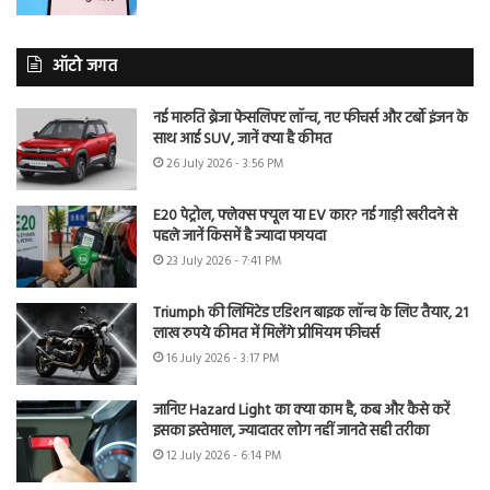
ऑटो जगत
नई मारुति ब्रेजा फेसलिफ्ट लॉन्च, नए फीचर्स और टर्बो इंजन के
साथ आई SUV, जानें क्या है कीमत
26 July 2026 - 3:56 PM
E20 पेट्रोल, फ्लेक्स फ्यूल या EV कार? नई गाड़ी खरीदने से
पहले जानें किसमें है ज्यादा फायदा
23 July 2026 - 7:41 PM
Triumph की लिमिटेड एडिशन बाइक लॉन्च के लिए तैयार, 21
लाख रुपये कीमत में मिलेंगे प्रीमियम फीचर्स
16 July 2026 - 3:17 PM
जानिए Hazard Light का क्या काम है, कब और कैसे करें
इसका इस्तेमाल, ज्यादातर लोग नहीं जानते सही तरीका
12 July 2026 - 6:14 PM