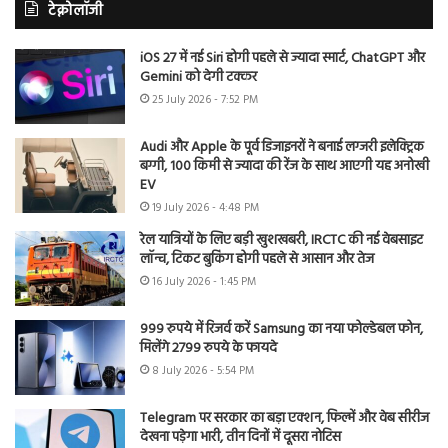
टेक्नोलॉजी
iOS 27 में नई Siri होगी पहले से ज्यादा स्मार्ट, ChatGPT और
Gemini को देगी टक्कर
25 July 2026 - 7:52 PM
Audi और Apple के पूर्व डिजाइनरों ने बनाई लग्जरी इलेक्ट्रिक
बग्गी, 100 किमी से ज्यादा की रेंज के साथ आएगी यह अनोखी
EV
19 July 2026 - 4:48 PM
रेल यात्रियों के लिए बड़ी खुशखबरी, IRCTC की नई वेबसाइट
लॉन्च, टिकट बुकिंग होगी पहले से आसान और तेज
16 July 2026 - 1:45 PM
999 रुपये में रिजर्व करें Samsung का नया फोल्डेबल फोन,
मिलेंगे 2799 रुपये के फायदे
8 July 2026 - 5:54 PM
Telegram पर सरकार का बड़ा एक्शन, फिल्में और वेब सीरीज
देखना पड़ेगा भारी, तीन दिनों में दूसरा नोटिस