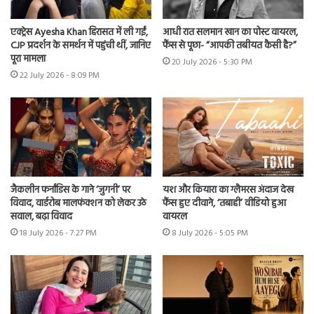
एक्ट्रेस Ayesha Khan हिरासत में ली गईं,
आधी रात सलमान खान का पोस्ट वायरल,
CJP प्रदर्शन के समर्थन में पहुंची थीं, जानिए
फैंस से पूछा- “आपकी तबीयत कैसी है?”
पूरा मामला
20 July 2026 - 5:30 PM
22 July 2026 - 8:09 PM
जैकलीन फर्नांडिस के गाने ‘जुगनी’ पर
यश और कियारा का ग्लैमरस अंदाज देख
विवाद, वार्डरोब मालफंक्शन को लेकर उठे
फैंस हुए दीवाने, ‘तबाही’ वीडियो हुआ
सवाल, बढ़ा विवाद
वायरल
18 July 2026 - 7:27 PM
8 July 2026 - 5:05 PM