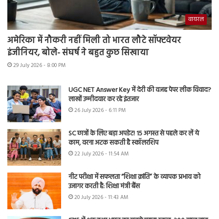
वायरल
अमेरिका में नौकरी नहीं मिली तो भारत लौटे सॉफ्टवेयर
इंजीनियर, बोले- संघर्ष ने बहुत कुछ सिखाया
29 July 2026 - 8:00 PM
UGC NET Answer Key में देरी की वजह पेपर लीक विवाद?
लाखों उम्मीदवार कर रहे इंतजार
26 July 2026 - 6:11 PM
SC छात्रों के लिए बड़ा अपडेट! 15 अगस्त से पहले कर लें ये
काम, वरना अटक सकती है स्कॉलरशिप
22 July 2026 - 11:54 AM
नीट परीक्षा में सफलता “शिक्षा क्रांति” के व्यापक प्रभाव को
उजागर करती है: शिक्षा मंत्री बैंस
20 July 2026 - 11:43 AM