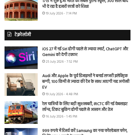
1715 में शुरू हुआ भारत का सबसे पुराना स्कूल, 300 साल बाद
भी दे रहा है हजारों छात्रों को शिक्षा
19 July 2026 - 7:14 PM
टेक्नोलॉजी
iOS 27 में नई Siri होगी पहले से ज्यादा स्मार्ट, ChatGPT और
Gemini को देगी टक्कर
25 July 2026 - 7:52 PM
Audi और Apple के पूर्व डिजाइनरों ने बनाई लग्जरी इलेक्ट्रिक
बग्गी, 100 किमी से ज्यादा की रेंज के साथ आएगी यह अनोखी
EV
19 July 2026 - 4:48 PM
रेल यात्रियों के लिए बड़ी खुशखबरी, IRCTC की नई वेबसाइट
लॉन्च, टिकट बुकिंग होगी पहले से आसान और तेज
16 July 2026 - 1:45 PM
999 रुपये में रिजर्व करें Samsung का नया फोल्डेबल फोन,