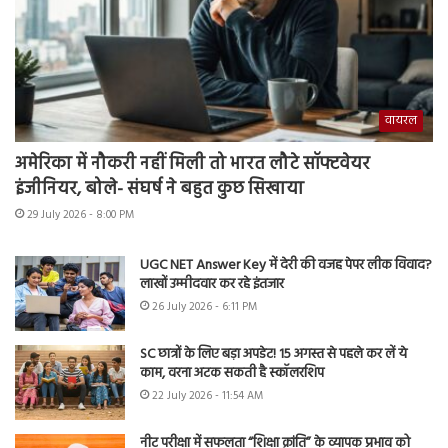
वायरल
अमेरिका में नौकरी नहीं मिली तो भारत लौटे सॉफ्टवेयर
इंजीनियर, बोले- संघर्ष ने बहुत कुछ सिखाया
29 July 2026 - 8:00 PM
UGC NET Answer Key में देरी की वजह पेपर लीक विवाद?
लाखों उम्मीदवार कर रहे इंतजार
26 July 2026 - 6:11 PM
SC छात्रों के लिए बड़ा अपडेट! 15 अगस्त से पहले कर लें ये
काम, वरना अटक सकती है स्कॉलरशिप
22 July 2026 - 11:54 AM
नीट परीक्षा में सफलता “शिक्षा क्रांति” के व्यापक प्रभाव को