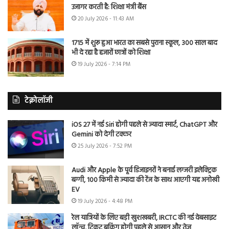
उजागर करती है: शिक्षा मंत्री बैंस
20 July 2026 - 11:43 AM
1715 में शुरू हुआ भारत का सबसे पुराना स्कूल, 300 साल बाद
भी दे रहा है हजारों छात्रों को शिक्षा
19 July 2026 - 7:14 PM
टेक्नोलॉजी
iOS 27 में नई Siri होगी पहले से ज्यादा स्मार्ट, ChatGPT और
Gemini को देगी टक्कर
25 July 2026 - 7:52 PM
Audi और Apple के पूर्व डिजाइनरों ने बनाई लग्जरी इलेक्ट्रिक
बग्गी, 100 किमी से ज्यादा की रेंज के साथ आएगी यह अनोखी
EV
19 July 2026 - 4:48 PM
रेल यात्रियों के लिए बड़ी खुशखबरी, IRCTC की नई वेबसाइट
लॉन्च, टिकट बुकिंग होगी पहले से आसान और तेज