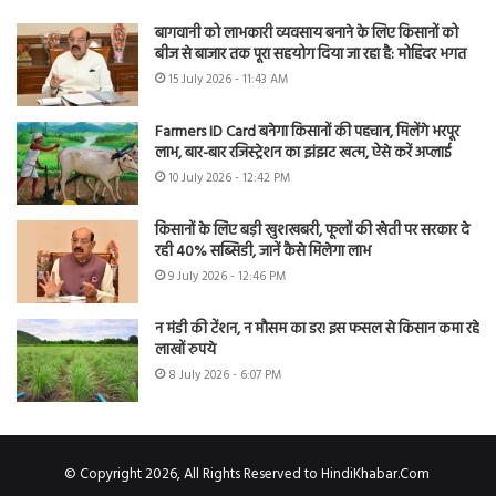
बागवानी को लाभकारी व्यवसाय बनाने के लिए किसानों को
बीज से बाजार तक पूरा सहयोग दिया जा रहा है: मोहिंदर भगत
15 July 2026 - 11:43 AM
Farmers ID Card बनेगा किसानों की पहचान, मिलेंगे भरपूर
लाभ, बार-बार रजिस्ट्रेशन का झंझट खत्म, ऐसे करें अप्लाई
10 July 2026 - 12:42 PM
किसानों के लिए बड़ी खुशखबरी, फूलों की खेती पर सरकार दे
रही 40% सब्सिडी, जानें कैसे मिलेगा लाभ
9 July 2026 - 12:46 PM
न मंडी की टेंशन, न मौसम का डर! इस फसल से किसान कमा रहे
लाखों रुपये
8 July 2026 - 6:07 PM
© Copyright 2026, All Rights Reserved to HindiKhabar.Com