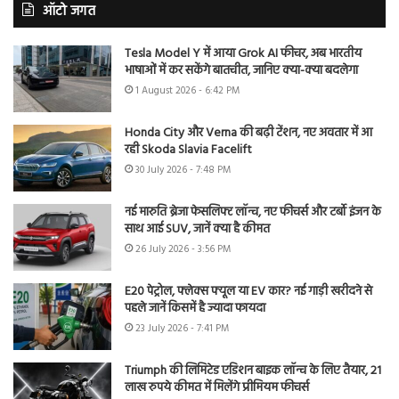
ऑटो जगत
Tesla Model Y में आया Grok AI फीचर, अब भारतीय
भाषाओं में कर सकेंगे बातचीत, जानिए क्या-क्या बदलेगा
1 August 2026 - 6:42 PM
Honda City और Verna की बढ़ी टेंशन, नए अवतार में आ
रही Skoda Slavia Facelift
30 July 2026 - 7:48 PM
नई मारुति ब्रेजा फेसलिफ्ट लॉन्च, नए फीचर्स और टर्बो इंजन के
साथ आई SUV, जानें क्या है कीमत
26 July 2026 - 3:56 PM
E20 पेट्रोल, फ्लेक्स फ्यूल या EV कार? नई गाड़ी खरीदने से
पहले जानें किसमें है ज्यादा फायदा
23 July 2026 - 7:41 PM
Triumph की लिमिटेड एडिशन बाइक लॉन्च के लिए तैयार, 21
लाख रुपये कीमत में मिलेंगे प्रीमियम फीचर्स