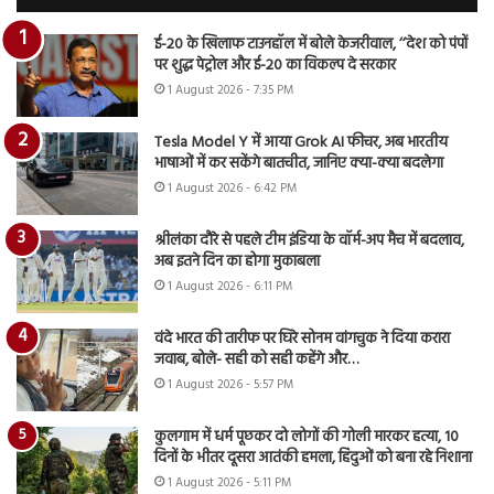
ई-20 के खिलाफ टाउनहॉल में बोले केजरीवाल, ‘‘देश को पंपों
पर शुद्ध पेट्रोल और ई-20 का विकल्प दे सरकार
1 August 2026 - 7:35 PM
Tesla Model Y में आया Grok AI फीचर, अब भारतीय
भाषाओं में कर सकेंगे बातचीत, जानिए क्या-क्या बदलेगा
1 August 2026 - 6:42 PM
श्रीलंका दौरे से पहले टीम इंडिया के वॉर्म-अप मैच में बदलाव,
अब इतने दिन का होगा मुकाबला
1 August 2026 - 6:11 PM
वंदे भारत की तारीफ पर घिरे सोनम वांगचुक ने दिया करारा
जवाब, बोले- सही को सही कहेंगे और…
1 August 2026 - 5:57 PM
कुलगाम में धर्म पूछकर दो लोगों की गोली मारकर हत्या, 10
दिनों के भीतर दूसरा आतंकी हमला, हिंदुओं को बना रहे निशाना
1 August 2026 - 5:11 PM