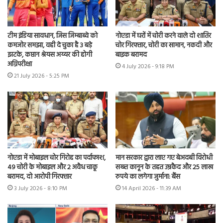
टीम इंडिया सावधान, जिस जिम्बाब्वे को
नोएडा में घरों में चोरी करने वाले दो शातिर
कमजोर समझा, वही दे चुका है 3 बड़े
चोर गिरफ्तार, चोरी का सामान, नकदी और
झटके, कप्तान श्रेयस अय्यर की होगी
बाइक बरामद
अग्निपरीक्षा
4 July 2026 - 9:18 PM
21 July 2026 - 5:25 PM
नोएडा में मोबाइल चोर गिरोह का पर्दाफाश,
मान सरकार द्वारा लाए गए बेअदबी विरोधी
49 चोरी के मोबाइल और 2 अवैध चाकू
सख्त कानून के तहत उम्रकैद और 25 लाख
बरामद, दो आरोपी गिरफ्तार
रुपये का लगेगा जुर्माना: बैंस
3 July 2026 - 8:10 PM
14 April 2026 - 11:39 AM