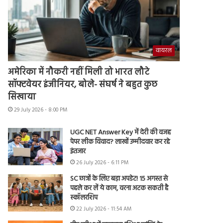
वायरल
अमेरिका में नौकरी नहीं मिली तो भारत लौटे
सॉफ्टवेयर इंजीनियर, बोले- संघर्ष ने बहुत कुछ
सिखाया
29 July 2026 - 8:00 PM
UGC NET Answer Key में देरी की वजह
पेपर लीक विवाद? लाखों उम्मीदवार कर रहे
इंतजार
26 July 2026 - 6:11 PM
SC छात्रों के लिए बड़ा अपडेट! 15 अगस्त से
पहले कर लें ये काम, वरना अटक सकती है
स्कॉलरशिप
22 July 2026 - 11:54 AM