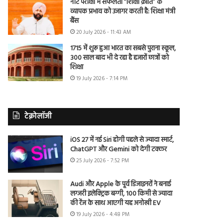
नीट परीक्षा में सफलता “शिक्षा क्रांति” के
व्यापक प्रभाव को उजागर करती है: शिक्षा मंत्री
बैंस
20 July 2026 - 11:43 AM
1715 में शुरू हुआ भारत का सबसे पुराना स्कूल,
300 साल बाद भी दे रहा है हजारों छात्रों को
शिक्षा
19 July 2026 - 7:14 PM
टेक्नोलॉजी
iOS 27 में नई Siri होगी पहले से ज्यादा स्मार्ट,
ChatGPT और Gemini को देगी टक्कर
25 July 2026 - 7:52 PM
Audi और Apple के पूर्व डिजाइनरों ने बनाई
लग्जरी इलेक्ट्रिक बग्गी, 100 किमी से ज्यादा
की रेंज के साथ आएगी यह अनोखी EV
19 July 2026 - 4:48 PM