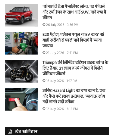
नई मारुति ब्रेजा फेसलिफ्ट लॉन्च, नए फीचर्स
और टर्बो इंजन के साथ आई SUV, जानें क्या है
कीमत
26 July 2026 - 3:56 PM
E20 पेट्रोल, फ्लेक्स फ्यूल या EV कार? नई
गाड़ी खरीदने से पहले जानें किसमें है ज्यादा
फायदा
23 July 2026 - 7:41 PM
Triumph की लिमिटेड एडिशन बाइक लॉन्च के
लिए तैयार, 21 लाख रुपये कीमत में मिलेंगे
प्रीमियम फीचर्स
16 July 2026 - 3:17 PM
जानिए Hazard Light का क्या काम है, कब
और कैसे करें इसका इस्तेमाल, ज्यादातर लोग
नहीं जानते सही तरीका
12 July 2026 - 6:14 PM
खेत खलिहान