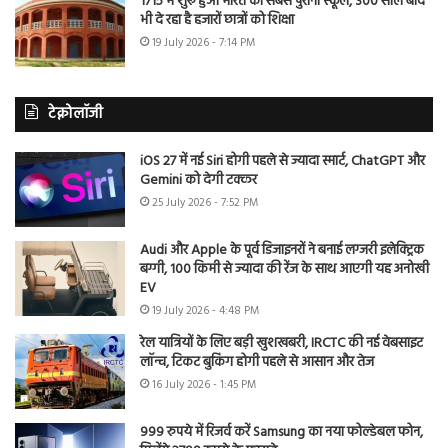
1715 में शुरू हुआ भारत का सबसे पुराना स्कूल, 300 साल बाद
भी दे रहा है हजारों छात्रों को शिक्षा
19 July 2026 - 7:14 PM
टेक्नोलॉजी
iOS 27 में नई Siri होगी पहले से ज्यादा स्मार्ट, ChatGPT और
Gemini को देगी टक्कर
25 July 2026 - 7:52 PM
Audi और Apple के पूर्व डिजाइनरों ने बनाई लग्जरी इलेक्ट्रिक
बग्गी, 100 किमी से ज्यादा की रेंज के साथ आएगी यह अनोखी
EV
19 July 2026 - 4:48 PM
रेल यात्रियों के लिए बड़ी खुशखबरी, IRCTC की नई वेबसाइट
लॉन्च, टिकट बुकिंग होगी पहले से आसान और तेज
16 July 2026 - 1:45 PM
999 रुपये में रिजर्व करें Samsung का नया फोल्डेबल फोन,