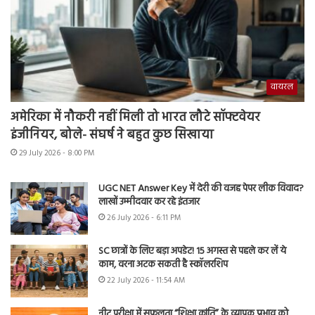
वायरल
अमेरिका में नौकरी नहीं मिली तो भारत लौटे सॉफ्टवेयर
इंजीनियर, बोले- संघर्ष ने बहुत कुछ सिखाया
29 July 2026 - 8:00 PM
UGC NET Answer Key में देरी की वजह पेपर लीक विवाद?
लाखों उम्मीदवार कर रहे इंतजार
26 July 2026 - 6:11 PM
SC छात्रों के लिए बड़ा अपडेट! 15 अगस्त से पहले कर लें ये
काम, वरना अटक सकती है स्कॉलरशिप
22 July 2026 - 11:54 AM
नीट परीक्षा में सफलता “शिक्षा क्रांति” के व्यापक प्रभाव को