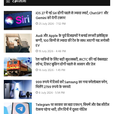
टेक्नोलॉजी
iOS 27 में नई Siri होगी पहले से ज्यादा स्मार्ट, ChatGPT और
Gemini को देगी टक्कर
25 July 2026 - 7:52 PM
Audi और Apple के पूर्व डिजाइनरों ने बनाई लग्जरी इलेक्ट्रिक
बग्गी, 100 किमी से ज्यादा की रेंज के साथ आएगी यह अनोखी
EV
19 July 2026 - 4:48 PM
रेल यात्रियों के लिए बड़ी खुशखबरी, IRCTC की नई वेबसाइट
लॉन्च, टिकट बुकिंग होगी पहले से आसान और तेज
16 July 2026 - 1:45 PM
999 रुपये में रिजर्व करें Samsung का नया फोल्डेबल फोन,
मिलेंगे 2799 रुपये के फायदे
8 July 2026 - 5:54 PM
Telegram पर सरकार का बड़ा एक्शन, फिल्में और वेब सीरीज
देखना पड़ेगा भारी, तीन दिनों में दूसरा नोटिस