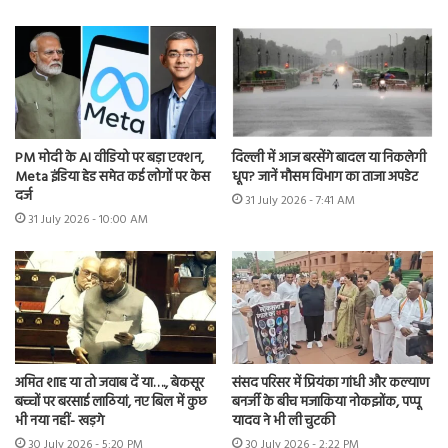
PM मोदी के AI वीडियो पर बड़ा एक्शन,
दिल्ली में आज बरसेंगे बादल या निकलेगी
Meta इंडिया हेड समेत कई लोगों पर केस
धूप? जानें मौसम विभाग का ताजा अपडेट
दर्ज
31 July 2026 - 7:41 AM
31 July 2026 - 10:00 AM
अमित शाह या तो जवाब दें या…., बेकसूर
संसद परिसर में प्रियंका गांधी और कल्याण
बच्चों पर बरसाई लाठियां, नए बिल में कुछ
बनर्जी के बीच मजाकिया नोकझोंक, पप्पू
भी नया नहीं- खड़गे
यादव ने भी ली चुटकी
30 July 2026 - 5:20 PM
30 July 2026 - 2:22 PM