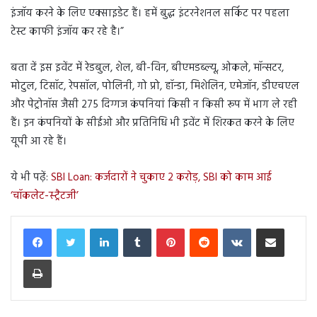
इंजॉय करने के लिए एक्साइडेट हैं। हमें बुद्ध इंटरनेशनल सर्किट पर पहला
टेस्ट काफी इंजॉय कर रहे है।”
बता दें इस इवेंट में रेडबुल, शेल, बी-विन, बीएमडब्ल्यू, ओकले, मॉन्सटर,
मोटुल, टिसॉट, रेपसॉल, पोलिनी, गो प्रो, हॉन्डा, मिशेलिन, एमेजॉन, डीएचएल
और पेट्रोनॉस जैसी 275 दिग्गज कंपनियां किसी न किसी रूप में भाग ले रही
हैं। इन कंपनियों के सीईओ और प्रतिनिधि भी इवेंट में शिरकत करने के लिए
यूपी आ रहे हैं।
ये भी पढ़ें:
SBI Loan: कर्जदारों ने चुकाए 2 करोड़, SBI को काम आई
‘चॉकलेट-स्‍ट्रैटजी’
LinkedIn
Tumblr
Pinterest
Reddit
VKontakte
Share via Email
Print