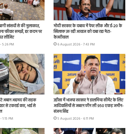
े बागी सांसदों से की मुलाकात,
मोदी सरकार के दबाव में पेपर लीक और ई-20 के
ा परिवार समझें, हर कदम पर
खिलाफ उठ रही आवाज को दबा रहा मेटा-
न मत लीजिए
केजरीवाल
- 5:26 PM
6 August 2026 - 7:43 PM
टे अबान अहमद की सड़क
उड़ीसा में भाजपा सरकार ने डालमिया सीमेंट के लिए
ाइडर से टकराई कार, भाई से
आदिवासियों से जबरन छीन ली 950 एकड़ जमीन-
ेल
संजय सिंह
- 1:15 PM
5 August 2026 - 6:11 PM