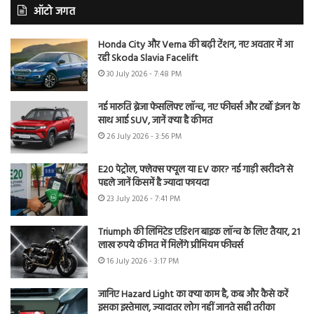
ऑटो जगत
Honda City और Verna की बढ़ी टेंशन, नए अवतार में आ
रही Skoda Slavia Facelift
30 July 2026 - 7:48 PM
नई मारुति ब्रेजा फेसलिफ्ट लॉन्च, नए फीचर्स और टर्बो इंजन के
साथ आई SUV, जानें क्या है कीमत
26 July 2026 - 3:56 PM
E20 पेट्रोल, फ्लेक्स फ्यूल या EV कार? नई गाड़ी खरीदने से
पहले जानें किसमें है ज्यादा फायदा
23 July 2026 - 7:41 PM
Triumph की लिमिटेड एडिशन बाइक लॉन्च के लिए तैयार, 21
लाख रुपये कीमत में मिलेंगे प्रीमियम फीचर्स
16 July 2026 - 3:17 PM
जानिए Hazard Light का क्या काम है, कब और कैसे करें
इसका इस्तेमाल, ज्यादातर लोग नहीं जानते सही तरीका