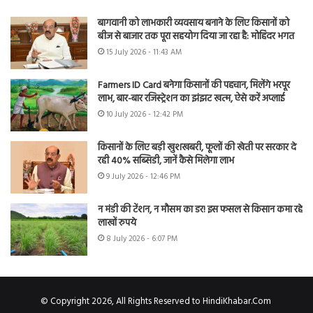
बागवानी को लाभकारी व्यवसाय बनाने के लिए किसानों को
बीज से बाजार तक पूरा सहयोग दिया जा रहा है: मोहिंदर भगत
15 July 2026 - 11:43 AM
Farmers ID Card बनेगा किसानों की पहचान, मिलेंगे भरपूर
लाभ, बार-बार रजिस्ट्रेशन का झंझट खत्म, ऐसे करें अप्लाई
10 July 2026 - 12:42 PM
किसानों के लिए बड़ी खुशखबरी, फूलों की खेती पर सरकार दे
रही 40% सब्सिडी, जानें कैसे मिलेगा लाभ
9 July 2026 - 12:46 PM
न मंडी की टेंशन, न मौसम का डर! इस फसल से किसान कमा रहे
लाखों रुपये
8 July 2026 - 6:07 PM
© Copyright 2026, All Rights Reserved to HindiKhabar.Com