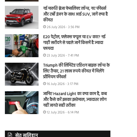
नई मारुति ब्रेजा फेसलिफ्ट लॉन्च, नए फीचर्स
और टर्बो इंजन के साथ आई SUV, जानें क्या है
कीमत
26 July 2026 - 3:56 PM
E20 पेट्रोल, फ्लेक्स फ्यूल या EV कार? नई
गाड़ी खरीदने से पहले जानें किसमें है ज्यादा
फायदा
23 July 2026 - 7:41 PM
Triumph की लिमिटेड एडिशन बाइक लॉन्च के
लिए तैयार, 21 लाख रुपये कीमत में मिलेंगे
प्रीमियम फीचर्स
16 July 2026 - 3:17 PM
जानिए Hazard Light का क्या काम है, कब
और कैसे करें इसका इस्तेमाल, ज्यादातर लोग
नहीं जानते सही तरीका
12 July 2026 - 6:14 PM
खेत खलिहान