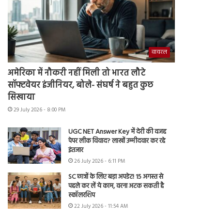
वायरल
अमेरिका में नौकरी नहीं मिली तो भारत लौटे
सॉफ्टवेयर इंजीनियर, बोले- संघर्ष ने बहुत कुछ
सिखाया
29 July 2026 - 8:00 PM
UGC NET Answer Key में देरी की वजह
पेपर लीक विवाद? लाखों उम्मीदवार कर रहे
इंतजार
26 July 2026 - 6:11 PM
SC छात्रों के लिए बड़ा अपडेट! 15 अगस्त से
पहले कर लें ये काम, वरना अटक सकती है
स्कॉलरशिप
22 July 2026 - 11:54 AM