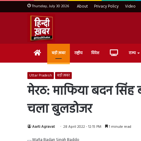
Thursday, July 30 2026
About
Privacy Policy
Video
Home
Live
बड़ी ख़बर
राष्ट्रीय
विदेश
राज्य
TV
Uttar Pradesh
बड़ी ख़बर
मेरठ: माफिया बदन सिंह बद
चला बुलडोजर
Aarti Agravat
28 April 2022 - 12:15 PM
1 minute read