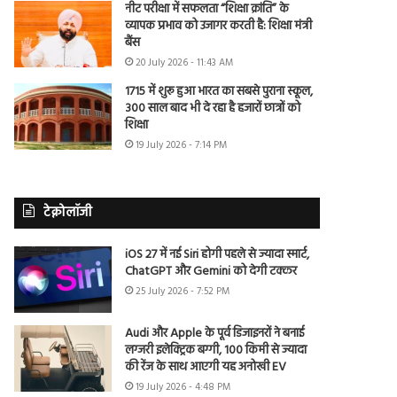
नीट परीक्षा में सफलता “शिक्षा क्रांति” के
व्यापक प्रभाव को उजागर करती है: शिक्षा मंत्री
बैंस
20 July 2026 - 11:43 AM
1715 में शुरू हुआ भारत का सबसे पुराना स्कूल,
300 साल बाद भी दे रहा है हजारों छात्रों को
शिक्षा
19 July 2026 - 7:14 PM
टेक्नोलॉजी
iOS 27 में नई Siri होगी पहले से ज्यादा स्मार्ट,
ChatGPT और Gemini को देगी टक्कर
25 July 2026 - 7:52 PM
Audi और Apple के पूर्व डिजाइनरों ने बनाई
लग्जरी इलेक्ट्रिक बग्गी, 100 किमी से ज्यादा
की रेंज के साथ आएगी यह अनोखी EV
19 July 2026 - 4:48 PM