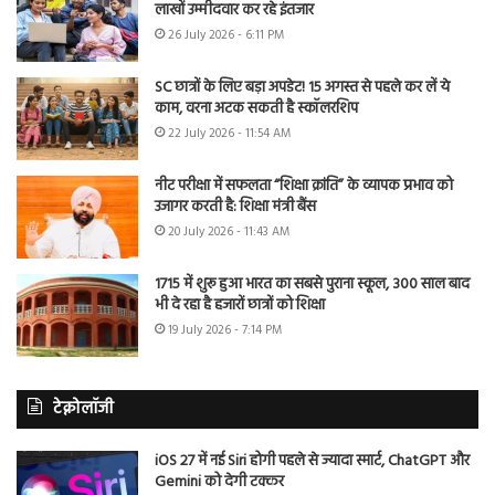
लाखों उम्मीदवार कर रहे इंतजार
26 July 2026 - 6:11 PM
SC छात्रों के लिए बड़ा अपडेट! 15 अगस्त से पहले कर लें ये
काम, वरना अटक सकती है स्कॉलरशिप
22 July 2026 - 11:54 AM
नीट परीक्षा में सफलता “शिक्षा क्रांति” के व्यापक प्रभाव को
उजागर करती है: शिक्षा मंत्री बैंस
20 July 2026 - 11:43 AM
1715 में शुरू हुआ भारत का सबसे पुराना स्कूल, 300 साल बाद
भी दे रहा है हजारों छात्रों को शिक्षा
19 July 2026 - 7:14 PM
टेक्नोलॉजी
iOS 27 में नई Siri होगी पहले से ज्यादा स्मार्ट, ChatGPT और
Gemini को देगी टक्कर