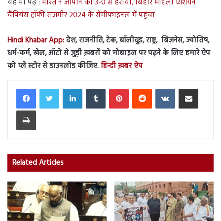
यह भी पढ़ें :
भारत ने जापान को 3-0 से हराया, बिहार महिला एशियन
चैंपियंस ट्रॉफी राजगीर 2024 के सेमीफाइनल में पहुंचा
Hindi Khabar App:
देश, राजनीति, टेक, बॉलीवुड, राष्ट्र, बिज़नेस, ज्योतिष,
धर्म-कर्म, खेल, ऑटो से जुड़ी ख़बरों को मोबाइल पर पढ़ने के लिए हमारे ऐप
को प्ले स्टोर से डाउनलोड कीजिए.
हिन्दी ख़बर ऐप
LinkedIn
Tumblr
Pinterest
Reddit
VKontakte
Share via Email
Print
Related Articles