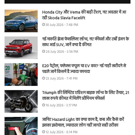
Honda City और Verna की बढ़ी टेंशन, नए अवतार में आ
रही Skoda Slavia Facelift
30 July 2026 - 7:48 PM
नई मारुति ब्रेजा फेसलिफ्ट लॉन्च, नए फीचर्स और टर्बो इंजन के
साथ आई SUV, जानें क्या है कीमत
26 July 2026 - 3:56 PM
E20 पेट्रोल, फ्लेक्स फ्यूल या EV कार? नई गाड़ी खरीदने से
पहले जानें किसमें है ज्यादा फायदा
23 July 2026 - 7:41 PM
Triumph की लिमिटेड एडिशन बाइक लॉन्च के लिए तैयार, 21
लाख रुपये कीमत में मिलेंगे प्रीमियम फीचर्स
16 July 2026 - 3:17 PM
जानिए Hazard Light का क्या काम है, कब और कैसे करें
इसका इस्तेमाल, ज्यादातर लोग नहीं जानते सही तरीका
12 July 2026 - 6:14 PM