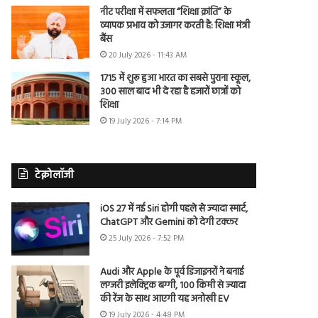
नीट परीक्षा में सफलता “शिक्षा क्रांति” के
व्यापक प्रभाव को उजागर करती है: शिक्षा मंत्री
बैंस
20 July 2026 - 11:43 AM
1715 में शुरू हुआ भारत का सबसे पुराना स्कूल,
300 साल बाद भी दे रहा है हजारों छात्रों को
शिक्षा
19 July 2026 - 7:14 PM
टेक्नोलॉजी
iOS 27 में नई Siri होगी पहले से ज्यादा स्मार्ट,
ChatGPT और Gemini को देगी टक्कर
25 July 2026 - 7:52 PM
Audi और Apple के पूर्व डिजाइनरों ने बनाई
लग्जरी इलेक्ट्रिक बग्गी, 100 किमी से ज्यादा
की रेंज के साथ आएगी यह अनोखी EV
19 July 2026 - 4:48 PM