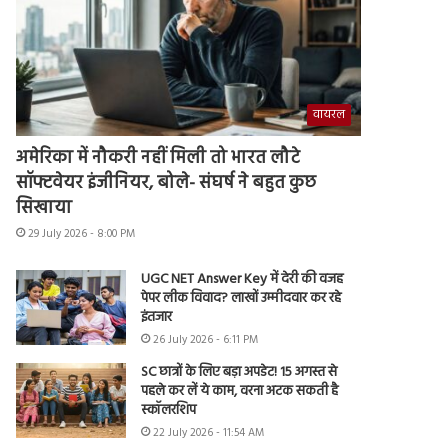
वायरल
अमेरिका में नौकरी नहीं मिली तो भारत लौटे
सॉफ्टवेयर इंजीनियर, बोले- संघर्ष ने बहुत कुछ
सिखाया
29 July 2026 - 8:00 PM
UGC NET Answer Key में देरी की वजह
पेपर लीक विवाद? लाखों उम्मीदवार कर रहे
इंतजार
26 July 2026 - 6:11 PM
SC छात्रों के लिए बड़ा अपडेट! 15 अगस्त से
पहले कर लें ये काम, वरना अटक सकती है
स्कॉलरशिप
22 July 2026 - 11:54 AM