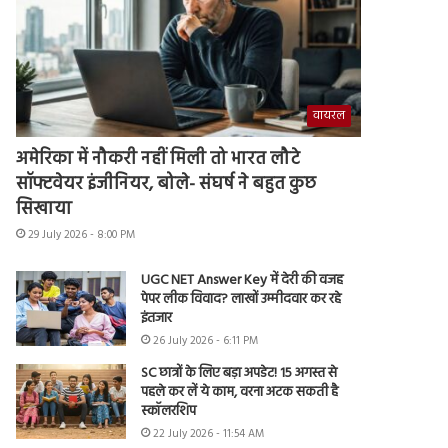
वायरल
अमेरिका में नौकरी नहीं मिली तो भारत लौटे
सॉफ्टवेयर इंजीनियर, बोले- संघर्ष ने बहुत कुछ
सिखाया
29 July 2026 - 8:00 PM
UGC NET Answer Key में देरी की वजह
पेपर लीक विवाद? लाखों उम्मीदवार कर रहे
इंतजार
26 July 2026 - 6:11 PM
SC छात्रों के लिए बड़ा अपडेट! 15 अगस्त से
पहले कर लें ये काम, वरना अटक सकती है
स्कॉलरशिप
22 July 2026 - 11:54 AM