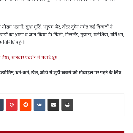
 गौतम अडानी, सुधा मूर्ति, अनुपम खेर, वॉटर वुमेन समेत कई दिग्गजों ने
खाड़ों का भ्रमण व स्नान किया है। फिजी, फिनलैंड, गुयाना, मलेशिया, मॉरीशस,
्रतिनिधि पहुंचे।
ईयर, शानदार प्रदर्शन से मचाई धूम
स, ज्योतिष, धर्म-कर्म, खेल, ऑटो से जुड़ी ख़बरों को मोबाइल पर पढ़ने के लिए
In
Tumblr
Pinterest
Reddit
VKontakte
Share via Email
Print