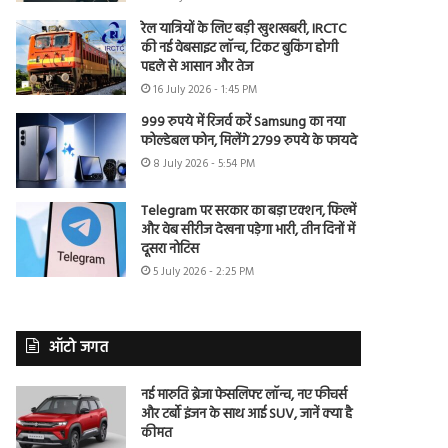
रेल यात्रियों के लिए बड़ी खुशखबरी, IRCTC
की नई वेबसाइट लॉन्च, टिकट बुकिंग होगी
पहले से आसान और तेज
16 July 2026 - 1:45 PM
999 रुपये में रिजर्व करें Samsung का नया
फोल्डेबल फोन, मिलेंगे 2799 रुपये के फायदे
8 July 2026 - 5:54 PM
Telegram पर सरकार का बड़ा एक्शन, फिल्में
और वेब सीरीज देखना पड़ेगा भारी, तीन दिनों में
दूसरा नोटिस
5 July 2026 - 2:25 PM
ऑटो जगत
नई मारुति ब्रेजा फेसलिफ्ट लॉन्च, नए फीचर्स
और टर्बो इंजन के साथ आई SUV, जानें क्या है
कीमत