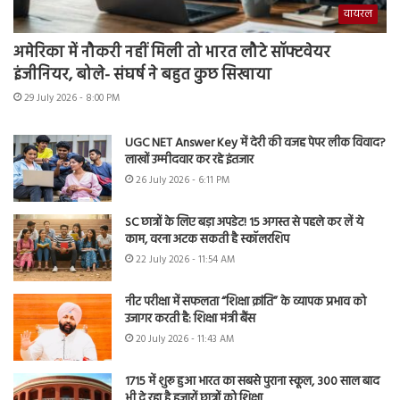
वायरल
अमेरिका में नौकरी नहीं मिली तो भारत लौटे सॉफ्टवेयर
इंजीनियर, बोले- संघर्ष ने बहुत कुछ सिखाया
29 July 2026 - 8:00 PM
UGC NET Answer Key में देरी की वजह पेपर लीक विवाद?
लाखों उम्मीदवार कर रहे इंतजार
26 July 2026 - 6:11 PM
SC छात्रों के लिए बड़ा अपडेट! 15 अगस्त से पहले कर लें ये
काम, वरना अटक सकती है स्कॉलरशिप
22 July 2026 - 11:54 AM
नीट परीक्षा में सफलता “शिक्षा क्रांति” के व्यापक प्रभाव को
उजागर करती है: शिक्षा मंत्री बैंस
20 July 2026 - 11:43 AM
1715 में शुरू हुआ भारत का सबसे पुराना स्कूल, 300 साल बाद
भी दे रहा है हजारों छात्रों को शिक्षा