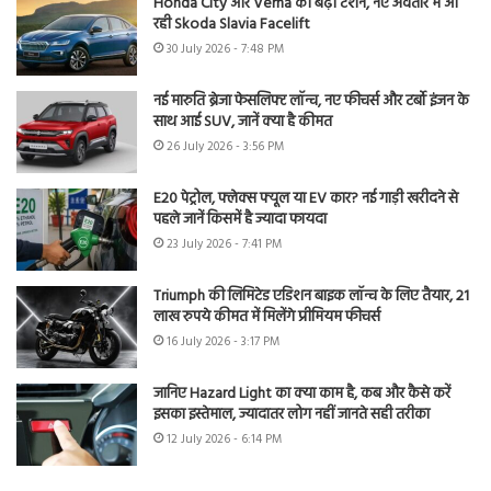
Honda City और Verna की बढ़ी टेंशन, नए अवतार में आ
रही Skoda Slavia Facelift
30 July 2026 - 7:48 PM
नई मारुति ब्रेजा फेसलिफ्ट लॉन्च, नए फीचर्स और टर्बो इंजन के
साथ आई SUV, जानें क्या है कीमत
26 July 2026 - 3:56 PM
E20 पेट्रोल, फ्लेक्स फ्यूल या EV कार? नई गाड़ी खरीदने से
पहले जानें किसमें है ज्यादा फायदा
23 July 2026 - 7:41 PM
Triumph की लिमिटेड एडिशन बाइक लॉन्च के लिए तैयार, 21
लाख रुपये कीमत में मिलेंगे प्रीमियम फीचर्स
16 July 2026 - 3:17 PM
जानिए Hazard Light का क्या काम है, कब और कैसे करें
इसका इस्तेमाल, ज्यादातर लोग नहीं जानते सही तरीका
12 July 2026 - 6:14 PM