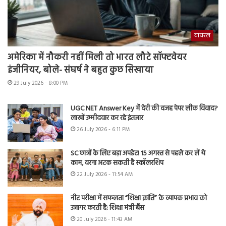
वायरल
अमेरिका में नौकरी नहीं मिली तो भारत लौटे सॉफ्टवेयर
इंजीनियर, बोले- संघर्ष ने बहुत कुछ सिखाया
29 July 2026 - 8:00 PM
UGC NET Answer Key में देरी की वजह पेपर लीक विवाद?
लाखों उम्मीदवार कर रहे इंतजार
26 July 2026 - 6:11 PM
SC छात्रों के लिए बड़ा अपडेट! 15 अगस्त से पहले कर लें ये
काम, वरना अटक सकती है स्कॉलरशिप
22 July 2026 - 11:54 AM
नीट परीक्षा में सफलता “शिक्षा क्रांति” के व्यापक प्रभाव को
उजागर करती है: शिक्षा मंत्री बैंस
20 July 2026 - 11:43 AM