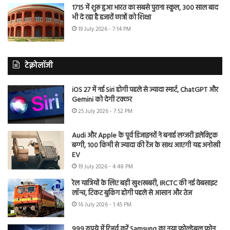
1715 में शुरू हुआ भारत का सबसे पुराना स्कूल, 300 साल बाद
भी दे रहा है हजारों छात्रों को शिक्षा
19 July 2026 - 7:14 PM
टेक्नोलॉजी
iOS 27 में नई Siri होगी पहले से ज्यादा स्मार्ट, ChatGPT और
Gemini को देगी टक्कर
25 July 2026 - 7:52 PM
Audi और Apple के पूर्व डिजाइनरों ने बनाई लग्जरी इलेक्ट्रिक
बग्गी, 100 किमी से ज्यादा की रेंज के साथ आएगी यह अनोखी
EV
19 July 2026 - 4:48 PM
रेल यात्रियों के लिए बड़ी खुशखबरी, IRCTC की नई वेबसाइट
लॉन्च, टिकट बुकिंग होगी पहले से आसान और तेज
16 July 2026 - 1:45 PM
999 रुपये में रिजर्व करें Samsung का नया फोल्डेबल फोन,