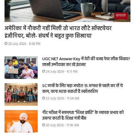
वायरल
अमेरिका में नौकरी नहीं मिली तो भारत लौटे सॉफ्टवेयर
इंजीनियर, बोले- संघर्ष ने बहुत कुछ सिखाया
29 July 2026 - 8:00 PM
UGC NET Answer Key में देरी की वजह पेपर लीक विवाद?
लाखों उम्मीदवार कर रहे इंतजार
26 July 2026 - 6:11 PM
SC छात्रों के लिए बड़ा अपडेट! 15 अगस्त से पहले कर लें ये
काम, वरना अटक सकती है स्कॉलरशिप
22 July 2026 - 11:54 AM
नीट परीक्षा में सफलता “शिक्षा क्रांति” के व्यापक प्रभाव को
उजागर करती है: शिक्षा मंत्री बैंस
20 July 2026 - 11:43 AM