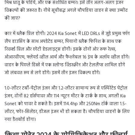
मिश्र धातु के पहिये, और एक संशोधित बम्पर। इसे तीन अलग-अलग इंजन
विकल्पों की जरूरत है। नीचे सूचीबद्ध अगले चौपहिया वाहन से क्या उम्मीद
की जाए?
कार में ब्लैक ग्रिल होगी। 2024 Kia ​​Sonet में LED DRLs से जुड़े प्रमुख फॉग
लैंप हाउसिंग के साथ अपडेटेड बम्पर, पियानो ब्लैक फिनिश के साथ एक
रिवर्क्ड ग्रिल और छोटी हेडलाइट्स होंगी। इसके दोनों ओर रूफ रेल्स,
ओआरवीएम, फ्लेयर्ड व्हील आर्च और फैशनेबल 16 इंच के अलॉय व्हील होंगे।
वाहन के पिछले हिस्से में एक स्लोप्ड विंडस्क्रीन और टेललैंप्स शामिल होंगे
जो लंबवत रूप से लगे होंगे। इसमें तीन इंजन विकल्प होंगे।
1.0-लीटर टर्बो-पेट्रोल इंजन और 1.2-लीटर सामान्य रूप से एस्पिरेटेड पेट्रोल
इंजन, दोनों 82 हॉर्सपावर और 114 न्यूटन मीटर के टार्क के साथ, अगली Kia
Sonet को पावर दे सकते हैं। इसमें 114.4hp और 250Nm टॉर्क वाला 1.5-
लीटर, फोर-सिलेंडर, डीजल इंजन भी हो सकता है। चौपहिया वाहनों के लिए
नया डैशबोर्ड होगा।