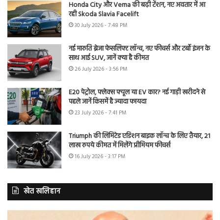
Honda City और Verna की बढ़ी टेंशन, नए अवतार में आ
रही Skoda Slavia Facelift
30 July 2026 - 7:48 PM
नई मारुति ब्रेजा फेसलिफ्ट लॉन्च, नए फीचर्स और टर्बो इंजन के
साथ आई SUV, जानें क्या है कीमत
26 July 2026 - 3:56 PM
E20 पेट्रोल, फ्लेक्स फ्यूल या EV कार? नई गाड़ी खरीदने से
पहले जानें किसमें है ज्यादा फायदा
23 July 2026 - 7:41 PM
Triumph की लिमिटेड एडिशन बाइक लॉन्च के लिए तैयार, 21
लाख रुपये कीमत में मिलेंगे प्रीमियम फीचर्स
16 July 2026 - 3:17 PM
खेत खलिहान