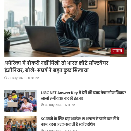
वायरल
अमेरिका में नौकरी नहीं मिली तो भारत लौटे सॉफ्टवेयर
इंजीनियर, बोले- संघर्ष ने बहुत कुछ सिखाया
29 July 2026 - 8:00 PM
UGC NET Answer Key में देरी की वजह पेपर लीक विवाद?
लाखों उम्मीदवार कर रहे इंतजार
26 July 2026 - 6:11 PM
SC छात्रों के लिए बड़ा अपडेट! 15 अगस्त से पहले कर लें ये
काम, वरना अटक सकती है स्कॉलरशिप