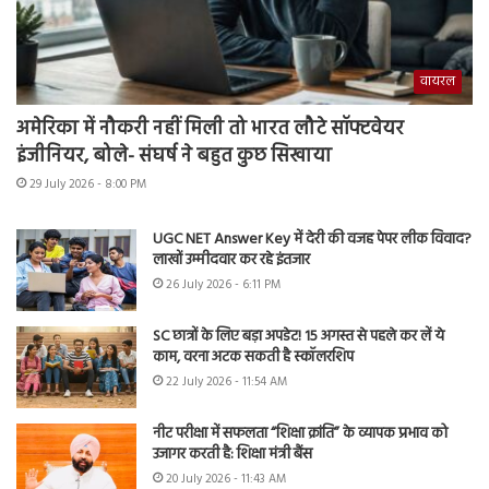
वायरल
अमेरिका में नौकरी नहीं मिली तो भारत लौटे सॉफ्टवेयर
इंजीनियर, बोले- संघर्ष ने बहुत कुछ सिखाया
29 July 2026 - 8:00 PM
UGC NET Answer Key में देरी की वजह पेपर लीक विवाद?
लाखों उम्मीदवार कर रहे इंतजार
26 July 2026 - 6:11 PM
SC छात्रों के लिए बड़ा अपडेट! 15 अगस्त से पहले कर लें ये
काम, वरना अटक सकती है स्कॉलरशिप
22 July 2026 - 11:54 AM
नीट परीक्षा में सफलता “शिक्षा क्रांति” के व्यापक प्रभाव को
उजागर करती है: शिक्षा मंत्री बैंस
20 July 2026 - 11:43 AM